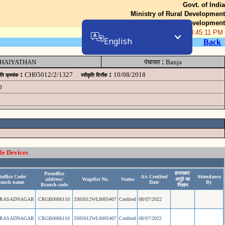
Govt. of India
Ministry of Rural Development
Department of Rural Development
07-Aug-2026 03:45:11 PM
English
Back
:
HAIYATHAN
पंचायत
Banja
:
:
CH05012/2/1327
10/08/2018
ृति क्रमांक
स्वीकृति दिनॉंक
0
le Devices
हस्ताक्षर/
Postoffice
toffice Code/
A/c Credited
Attendance
address/
Wagelist No.
Status
अगुठे का
ranch name
Date
By
Branch code
निशान
PRASADNAGAR
CRGB0006110
3305012WL0005407
Credited
08/07/2022
PRASADNAGAR
CRGB0006110
3305012WL0005407
Credited
08/07/2022