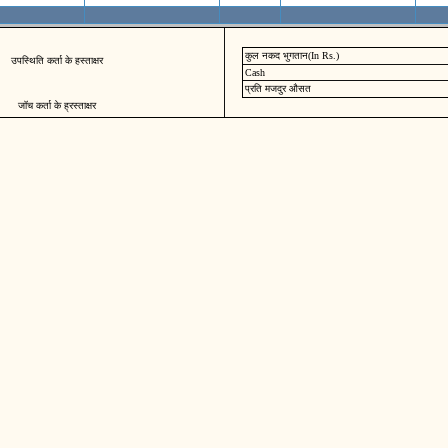
कुल नकद भुगतान(In Rs.)
उपस्थिति कर्ता के हस्ताक्षर
Cash
प्रति मजदुर औसत
जॉच कर्ता के ह्रस्ताक्षर