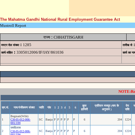
The Mahatma Gandhi National Rural Employment Guarantee Act
Mustroll Report
:
राज्य
CHHATTISGARH
:
:
1285
मस्टर रोल संख्या
तारीख से
:
3305012006/IF/IAY/861036
कार्य-संहित
कार्य का ना
NOTE:Rows
कुल
प्रतिदन मजदूर (माप के
देय
य
क्र.सं.
नाम/पंजीकरण संख्या
जाति
गांव
1
2
3
4
5
6
हाजिरी
अनुसार )
राशि
Begmati(Wife)
1
CH-05-012-006-
SC
Banja
P
P
P
P
P
P
6
204
1224
001/194
रामविलास
2
SC
Banja
P
P
P
P
P
P
6
204
1224
CH-05-012-006-
001/194