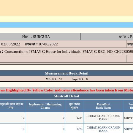
:
:
जिला
SURGUJA
ब्लॉक
B
:
02/06/2022
07/06/2022
तारीख को
स्वीक
:
Construction of PMAY-G House for Individuals -PMAY-G REG. NO. CH228659
म
Measurement Book Detail
MB NO.
10
Page NO.
6
 Highlighted By Yellow Color indicates attendance has been taken from Mobi
Mustroll Detail
ात्रा और खान पान का
कुल नकद
Implements / Sharpening
Postoffice/
Pos
व्यय
Charge
भुगतान
Bank Name
B
CHHATISGARH GRAMIN
0
0
1224
SHIV
BANK
CHHATISGARH GRAMIN
0
0
1224
SHIV
BANK