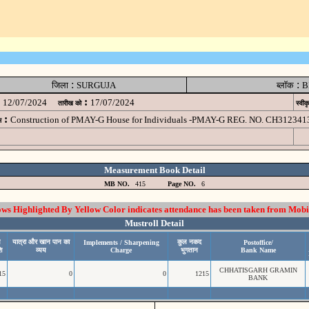
:
:
जिला
SURGUJA
ब्लॉक
B
:
12/07/2024
17/07/2024
तारीख को
स्वीक
:
Construction of PMAY-G House for Individuals -PMAY-G REG. NO. CH312341
म
Measurement Book Detail
MB NO.
415
Page NO.
6
 Highlighted By Yellow Color indicates attendance has been taken from Mobi
Mustroll Detail
य
यात्रा और खान पान का
कुल नकद
Implements / Sharpening
Postoffice/
ि
व्यय
Charge
भुगतान
Bank Name
CHHATISGARH GRAMIN
15
0
0
1215
BANK