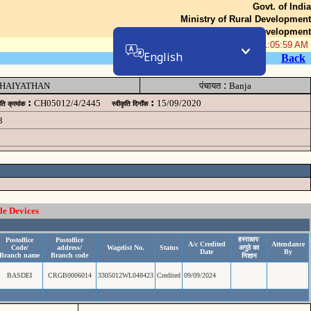
Govt. of India
Ministry of Rural Development
Department of Rural Development
08-Aug-2026 01:05:59 AM
English
Back
:
HAIYATHAN
पंचायत
Banja
:
:
CH05012/4/2445
15/09/2020
ृति क्रमांक
स्वीकृति दिनॉंक
3
le Devices
हस्ताक्षर/
Postoffice
Postoffice
A/c Credited
Attendance
Code/
address/
Wagelist No.
Status
अगुठे का
Date
By
Branch name
Branch code
निशान
BASDEI
CRGB0006014
3305012WL048423
Credited
09/09/2024