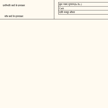
कुल नकद भुगतान(In Rs.)
उपस्थिति कर्ता के हस्ताक्षर
Cash
प्रति मजदुर औसत
जॉच कर्ता के ह्रस्ताक्षर