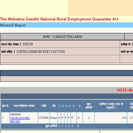
The Mahatma Gandhi National Rural Employment Guarantee Act
Mustroll Report
:
राज्य
CHHATTISGARH
:
:
18259
मस्टर रोल संख्या
तारीख से
:
3305012006/IF/IAY/1107359
कार्य-संहित
कार्य का ना
NOTE:Rows
कुल
प्रतिदन मजदूर (माप के
दे
क्र.सं.
नाम/पंजीकरण संख्या
जाति
गांव
1
2
3
4
5
6
हाजिरी
अनुसार )
राश
रामप्रसाद
1
OTHER
Banja
P
P
P
P
P
A
5
243
12
CH-05-012-006-
001/331
कुल हाजिरी
1
1
1
1
1
0