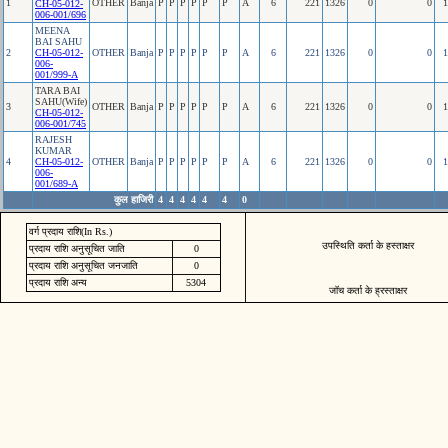
1
OTHER
Banja
P
P
P
P
P
P
A
6
221
1326
0
0
1
CH-05-012-
006-001/696
MEENA
BAI SAHU
2
CH-05-012-
OTHER
Banja
P
P
P
P
P
P
A
6
221
1326
0
0
1
006-
001/999-A
TARA BAI
SAHU(Wife)
3
OTHER
Banja
P
P
P
P
P
P
A
6
221
1326
0
0
1
CH-05-012-
006-001/745
RAJESH
KUMAR
4
CH-05-012-
OTHER
Banja
P
P
P
P
P
P
A
6
221
1326
0
0
1
006-
001/689-A
कुल हाजिरी
4
4
4
4
4
4
0
वर्ग प्रदाय राशि(In Rs.)
उपस्थिति कर्ता के हस्ताक्षर
प्रदाय राशि अनुसूचित जाति
0
प्रदाय राशि अनुसूचित जनजाति
0
प्रदाय राशि अन्य
5304
जॉच कर्ता के ह्रस्ताक्षर