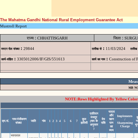
The Mahatma Gandhi National Rural Employment Guarantee Act
Mustroll Report
:
:
राज्य
CHHATTISGARH
जिला
SURGU
:
:
29844
11/03/2024
मस्टर रोल संख्या
तारीख से
तारीख
:
:
3305012006/IF/GIS/551613
Construction of 
कार्य-संहित
कार्य का नाम
Meas
MB NO
NOTE:Rows Highlighted By Yellow Color i
यात्रा
प्रतिदन
और
Implements
मजदूर
क
नाम/पंजीकरण
कुल
देय
खान
/
क्र.सं.
जाति
गांव
1
2
3
4
5
6
7
(माप के
न
संख्या
हाजिरी
राशि
पान
Sharpening
अनुसार
भु
Charge
का
)
व्यय
भवरलाल