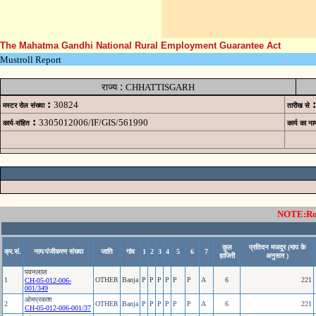
The Mahatma Gandhi National Rural Employment Guarantee Act
Mustroll Report
:
राज्य
CHHATTISGARH
:
:
30824
मस्टर रोल संख्या
तारीख से
:
3305012006/IF/GIS/561990
कार्य-संहित
कार्य का ना
NOTE:Rows
कुल
प्रतिदन मजदूर (माप के
क्र.सं.
नाम/पंजीकरण संख्या
जाति
गांव
1
2
3
4
5
6
7
हाजिरी
अनुसार )
पवनलाल
1
OTHER
Banja
P
P
P
P
P
P
A
6
221
CH-05-012-006-
001/349
ओमप्रकाश
2
OTHER
Banja
P
P
P
P
P
P
A
6
221
CH-05-012-006-001/37