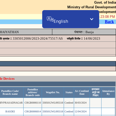
Govt. of India
Ministry of Rural Development
Department of Rural Development
07-Aug-2026 05:23:08 PM
English
Back
:
HAIYATHAN
पंचायत
Banja
:
:
3305012006/2023-2024/75517/AS
14/06/2023
ृति क्रमांक
स्वीकृति दिनॉंक
le Devices
हस्ताक्षर/
Postoffice
Postoffice Code/
A/c Credited
Attendance
address/
Wagelist No.
Status
अगुठे का
Branch name
Date
By
Branch code
निशान
HIVPRASADNAGAR
CRGB0006110
3305012WL095518
Credited
30/03/2024
BASDEI
CRGB0006014
3305012WL095518
Credited
12/04/2024