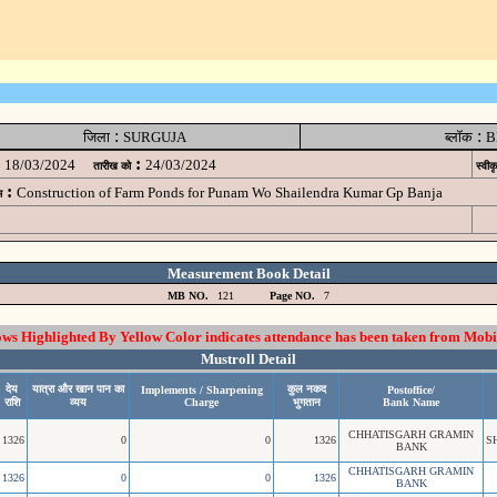
:
:
जिला
SURGUJA
ब्लॉक
B
:
18/03/2024
24/03/2024
तारीख को
स्वीक
:
Construction of Farm Ponds for Punam Wo Shailendra Kumar Gp Banja
म
Measurement Book Detail
MB NO.
121
Page NO.
7
 Highlighted By Yellow Color indicates attendance has been taken from Mobi
Mustroll Detail
देय
यात्रा और खान पान का
कुल नकद
Implements / Sharpening
Postoffice/
राशि
व्यय
Charge
भुगतान
Bank Name
CHHATISGARH GRAMIN
1326
0
0
1326
S
BANK
CHHATISGARH GRAMIN
1326
0
0
1326
BANK