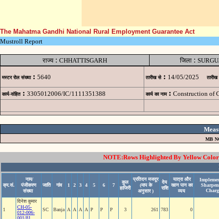
The Mahatma Gandhi National Rural Employment Guarantee Act
Mustroll Report
:
:
राज्य
CHHATTISGARH
जिला
SURGU
:
:
5640
14/05/2025
मस्टर रोल संख्या
तारीख से
तारीख
:
:
3305012006/IC/1111351388
Construction of 
कार्य-संहित
कार्य का नाम
Meas
MB N
NOTE:Rows Highlighted By Yellow Color i
नाम/
प्रतिदन मजदूर
यात्रा और
Implemen
कुल
देय
क्र.सं.
पंजीकरण
जाति
गांव
1
2
3
4
5
6
7
(माप के
खान पान का
Sharpen
हाजिरी
राशि
Charg
संख्या
अनुसार )
व्यय
दिनेश कुमार
CH-05-
1
SC
Banja
A
A
A
A
P
P
P
3
261
783
0
012-006-
001/81