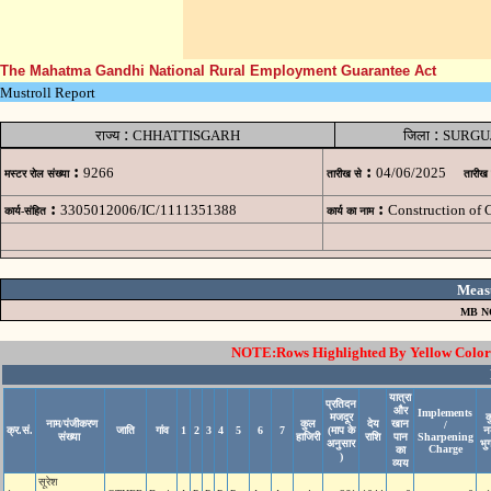
The Mahatma Gandhi National Rural Employment Guarantee Act
Mustroll Report
:
:
राज्य
CHHATTISGARH
जिला
SURGU
:
:
9266
04/06/2025
मस्टर रोल संख्या
तारीख से
तारीख
:
:
3305012006/IC/1111351388
Construction of 
कार्य-संहित
कार्य का नाम
Meas
MB N
NOTE:Rows Highlighted By Yellow Color i
यात्रा
प्रतिदन
और
Implements
मजदूर
क
नाम/पंजीकरण
कुल
देय
खान
/
क्र.सं.
जाति
गांव
1
2
3
4
5
6
7
(माप के
न
संख्या
हाजिरी
राशि
पान
Sharpening
अनुसार
भु
Charge
का
)
व्यय
सूरेश