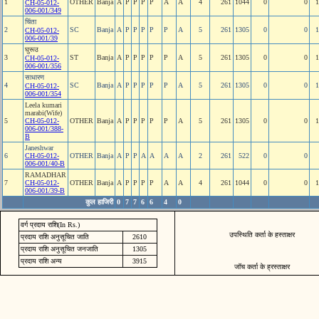
1
OTHER
Banja
A
P
P
P
P
A
A
4
261
1044
0
0
1
CH-05-012-
006-001/349
चिंता
2
SC
Banja
A
P
P
P
P
P
A
5
261
1305
0
0
1
CH-05-012-
006-001/39
घुरूउ
3
ST
Banja
A
P
P
P
P
P
A
5
261
1305
0
0
1
CH-05-012-
006-001/356
साधारण
4
SC
Banja
A
P
P
P
P
P
A
5
261
1305
0
0
1
CH-05-012-
006-001/354
Leela kumari
marabi(Wife)
5
CH-05-012-
OTHER
Banja
A
P
P
P
P
P
A
5
261
1305
0
0
1
006-001/388-
B
Janeshwar
6
CH-05-012-
OTHER
Banja
A
P
P
A
A
A
A
2
261
522
0
0
006-001/40-B
RAMADHAR
7
CH-05-012-
OTHER
Banja
A
P
P
P
P
A
A
4
261
1044
0
0
1
006-001/39-B
कुल हाजिरी
0
7
7
6
6
4
0
वर्ग प्रदाय राशि(In Rs.)
उपस्थिति कर्ता के हस्ताक्षर
प्रदाय राशि अनुसूचित जाति
2610
प्रदाय राशि अनुसूचित जनजाति
1305
प्रदाय राशि अन्य
3915
जॉच कर्ता के ह्रस्ताक्षर