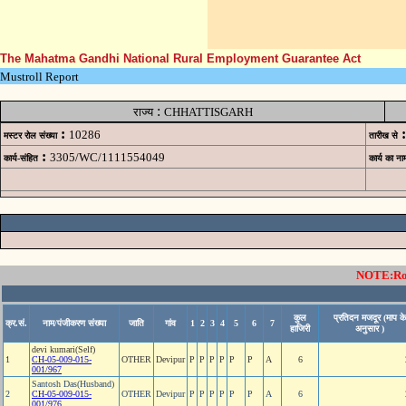
The Mahatma Gandhi National Rural Employment Guarantee Act
Mustroll Report
:
राज्य
CHHATTISGARH
:
:
10286
मस्टर रोल संख्या
तारीख से
:
3305/WC/1111554049
कार्य-संहित
कार्य का ना
NOTE:Rows
कुल
प्रतिदन मजदूर (माप के
क्र.सं.
नाम/पंजीकरण संख्या
जाति
गांव
1
2
3
4
5
6
7
हाजिरी
अनुसार )
devi kumari(Self)
1
CH-05-009-015-
OTHER
Devipur
P
P
P
P
P
P
A
6
001/967
Santosh Das(Husband)
2
CH-05-009-015-
OTHER
Devipur
P
P
P
P
P
P
A
6
001/976