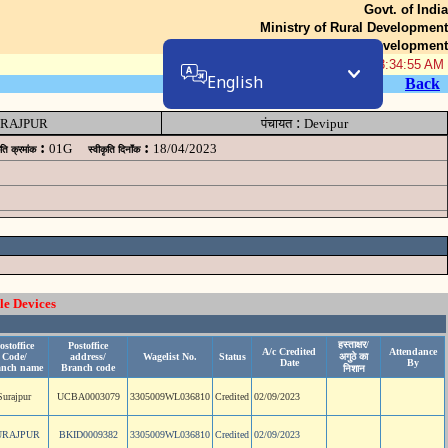
Govt. of India
Ministry of Rural Development
Department of Rural Development
07-Aug-2026 08:34:55 AM
English
Back
:
RAJPUR
पंचायत
Devipur
:
:
01G
18/04/2023
ृति क्रमांक
स्वीकृति दिनॉंक
le Devices
हस्ताक्षर/
ostoffice
Postoffice
A/c Credited
Attendance
Code/
address/
Wagelist No.
Status
अगुठे का
Date
By
anch name
Branch code
निशान
Surajpur
UCBA0003079
3305009WL036810
Credited
02/09/2023
URAJPUR
BKID0009382
3305009WL036810
Credited
02/09/2023