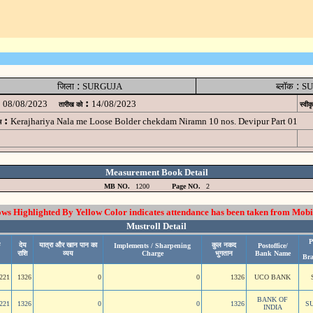
:
:
जिला
SURGUJA
ब्लॉक
SU
:
08/08/2023
14/08/2023
तारीख को
स्वीक
:
Kerajhariya Nala me Loose Bolder chekdam Niramn 10 nos. Devipur Part 01
म
Measurement Book Detail
MB NO.
1200
Page NO.
2
 Highlighted By Yellow Color indicates attendance has been taken from Mobi
Mustroll Detail
P
देय
यात्रा और खान पान का
कुल नकद
Implements / Sharpening
Postoffice/
राशि
व्यय
Charge
भुगतान
Bank Name
Br
221
1326
0
0
1326
UCO BANK
BANK OF
221
1326
0
0
1326
S
INDIA