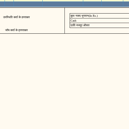
कुल नकद भुगतान(In Rs.)
उपस्थिति कर्ता के हस्ताक्षर
Cash
प्रति मजदुर औसत
जॉच कर्ता के ह्रस्ताक्षर