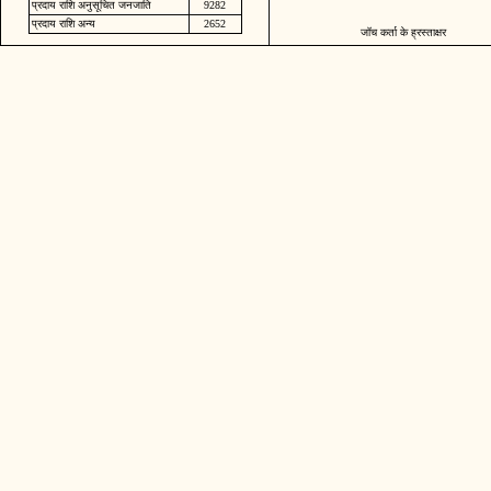
प्रदाय राशि अनुसूचित जनजाति
9282
प्रदाय राशि अन्य
2652
जॉच कर्ता के ह्रस्ताक्षर