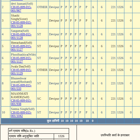
devi kumari(Self)
2
CH-05-009-015-
OTHER
Devipur
P
P
P
P
P
P
A
6
221
1326
0
001/967
Shashi
Singh(Sister)
3
ST
Devipur
P
P
P
P
P
P
A
6
221
1326
0
CH-05-009-015-
001/1128
Sangeeta(Self)
4
CH-05-009-015-
ST
Devipur
P
P
P
P
P
P
A
6
221
1326
0
001/1128
Heerachand(Self)
5
CH-05-009-015-
ST
Devipur
P
P
P
P
P
P
A
6
221
1326
0
001/1127
Phoolbashiya(Wife)
6
CH-05-009-015-
ST
Devipur
P
P
P
P
P
P
A
6
221
1326
0
001/1127
Jwala Das(Self)
7
CH-05-009-015-
OTHER
Devipur
P
P
P
P
P
P
A
6
221
1326
0
001/1129
Bhuneshwar
prasad(Husband)
8
ST
Devipur
P
P
P
P
P
P
A
6
221
1326
0
CH-05-009-015-
001/533
MAANMATI
KAMDE(Self)
9
SC
Devipur
P
P
P
P
P
P
A
6
221
1326
0
CH-05-009-015-
001/938
Seema Singh(Self)
10
CH-05-009-015-
ST
Devipur
P
P
P
P
P
P
A
6
221
1326
0
001/1042
कुल हाजिरी
10
10
10
10
10
10
0
वर्ग प्रदाय राशि(In Rs.)
उपस्थिति कर्ता के हस्ताक्षर
प्रदाय राशि अनुसूचित जाति
1326