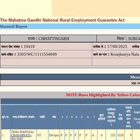
The Mahatma Gandhi National Rural Employment Guarantee Act
Mustroll Report
:
:
राज्य
CHHATTISGARH
जिला
SURG
:
:
10419
17/08/2023
मस्टर रोल संख्या
तारीख से
तारीख
:
:
3305/WC/1111554049
Kerajhariya Nala
कार्य-संहित
कार्य का नाम
Meas
MB N
NOTE:Rows Highlighted By Yellow Color i
यात्रा
प्रतिदन
और
Impl
मजदूर
कुल
देय
खान
क्र.सं.
नाम/पंजीकरण संख्या
जाति
गांव
1
2
3
4
5
6
7
(माप के
हाजिरी
राशि
पान
Shar
अनुसार
Ch
का
)
व्यय
Tiharo Bai(Sister)
1
CH-05-009-015-
ST
Devipur
P
P
P
P
P
P
A
6
221
1326
0
001/1042