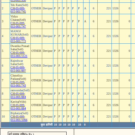
015-001/930
Tek Ram(Self)
2
CH-05-009-
OTHER
Devipur
P
P
P
P
P
P
A
6
221
1326
0
015-001/745
Vidya
Charan(Self)
3
OTHER
Devipur
P
P
P
P
P
P
A
6
221
1326
0
CH-05-009-
015-001/747
MANOJ
KUMAR(Self)
4
OTHER
Devipur
P
P
P
P
P
P
A
6
221
1326
0
CH-05-009-
015-001/773
Dwarika Prasad
Sahu(Self)
5
OTHER
Devipur
P
P
P
P
P
P
A
6
221
1326
0
CH-05-009-
015-001/1121
Rajeshwar
Sahu(Self)
6
OTHER
Devipur
P
P
P
P
P
P
A
6
221
1326
0
CH-05-009-
015-001/897
Chmeliya
Paikara(Self)
7
OTHER
Devipur
P
P
P
P
P
P
A
6
221
1326
0
CH-05-009-
015-001/743
ramsundar(Self)
8
CH-05-009-
OTHER
Devipur
P
P
P
P
P
P
A
6
221
1326
0
015-001/884
Kavita(Wife)
9
CH-05-009-
OTHER
Devipur
P
P
P
P
P
P
A
6
221
1326
0
015-001/884
Biphaiya(Self)
10
CH-05-009-
OTHER
Devipur
P
P
P
P
P
P
A
6
221
1326
0
015-001/1066
कुल हाजिरी
10
10
10
10
10
10
0
वर्ग प्रदाय राशि(In Rs.)