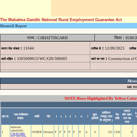
The Mahatma Gandhi National Rural Employment Guarantee Act
Mustroll Report
:
:
राज्य
CHHATTISGARH
जिला
SURG
:
:
11044
12/09/2023
मस्टर रोल संख्या
तारीख से
तारीख
:
:
3305009015/WC/GIS/589085
Construction of
कार्य-संहित
कार्य का नाम
Meas
MB NO
NOTE:Rows Highlighted By Yellow Color i
यात्रा
प्रतिदन
I
नाम/पंजीकरण
कुल
देय
और खान
क्र.सं.
जाति
गांव
1
2
3
4
5
6
7
मजदूर (माप
संख्या
हाजिरी
राशि
पान का
के अनुसार )
व्यय
belawati
sahu(Self)
1
OTHER
Devipur
P
P
P
P
P
P
A
6
221
1326
0
CH-05-009-