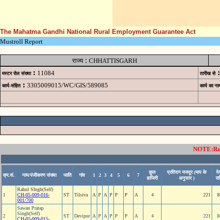
The Mahatma Gandhi National Rural Employment Guarantee Act
Mustroll Report
:
राज्य
CHHATTISGARH
:
:
11084
मस्टर रोल संख्या
तारीख से
:
3305009015/WC/GIS/589085
कार्य-संहित
कार्य का ना
NOTE:Rows
कुल
प्रतिदन मजदूर (माप के
दे
क्र.सं.
नाम/पंजीकरण संख्या
जाति
गांव
1
2
3
4
5
6
7
हाजिरी
अनुसार )
रा
Rahul SIngh(Self)
1
CH-05-009-016-
ST
Tilsiva
A
P
A
P
P
P
A
4
221
8
001/700
Sawan Pratap
Singh(Self)
2
ST
Devipur
A
P
A
P
P
P
A
4
221
8
CH-05-009-015-