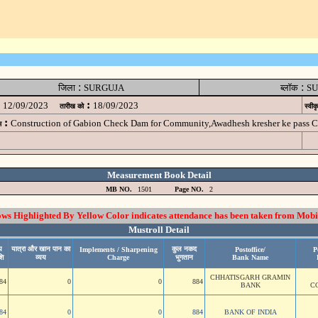
:
:
जिला
SURGUJA
ब्लॉक
SU
:
12/09/2023
18/09/2023
तारीख को
स्वीक
:
Construction of Gabion Check Dam for Community,Awadhesh kresher ke pass C
म
Measurement Book Detail
MB NO.
1501
Page NO.
2
 Highlighted By Yellow Color indicates attendance has been taken from Mobi
Mustroll Detail
य
यात्रा और खान पान का
कुल नकद
Implements / Sharpening
Postoffice/
P
शि
व्यय
Charge
भुगतान
Bank Name
CHHATISGARH GRAMIN
84
0
0
884
BANK
C
84
0
0
884
BANK OF INDIA