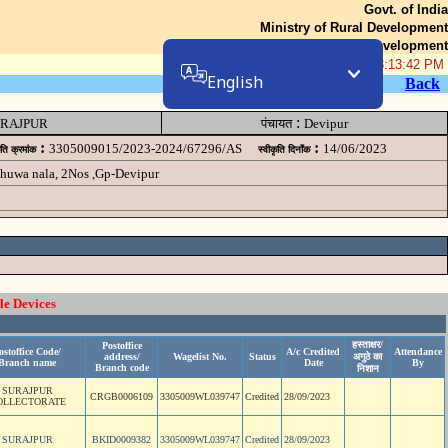
Govt. of India
Ministry of Rural Development
Department of Rural Development
07-Aug-2026 03:13:42 PM
English
Back
:
RAJPUR
पंचायत
Devipur
:
:
3305009015/2023-2024/67296/AS
14/06/2023
ृति क्रमांक
स्वीकृति दिनॉंक
huwa nala, 2Nos ,Gp-Devipur
le Devices
हस्ताक्षर/
Postoffice
ostoffice Code/
A/c Credited
Attendance
address/
Wagelist No.
Status
अगुठे का
Branch name
Date
By
Branch code
निशान
SURAJPUR
CRGB0006109
3305009WL039747
Credited
28/09/2023
OLLECTORATE
SURAJPUR
BKID0009382
3305009WL039747
Credited
28/09/2023