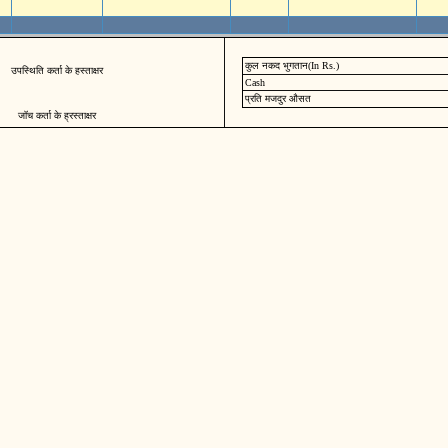
कुल नकद भुगतान(In Rs.)
उपस्थिति कर्ता के हस्ताक्षर
Cash
प्रति मजदुर औसत
जॉच कर्ता के ह्रस्ताक्षर