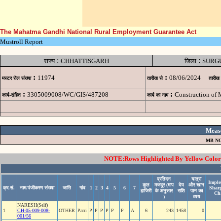
The Mahatma Gandhi National Rural Employment Guarantee Act
Mustroll Report
:
:
राज्य
CHHATTISGARH
जिला
SURG
:
:
11974
08/06/2024
मस्टर रोल संख्या
तारीख से
तारीख
:
:
3305009008/WC/GIS/487208
Construction of 
कार्य-संहित
कार्य का नाम
Meas
MB NO
NOTE:Rows Highlighted By Yellow Color i
प्रतिदन
यात्रा
Imple
कुल
मजदूर (माप
देय
और खान
क्र.सं.
नाम/पंजीकरण संख्या
जाति
गांव
1
2
3
4
5
6
7
Shar
हाजिरी
के अनुसार
राशि
पान का
Ch
)
व्यय
NARESH(Self)
1
CH-05-009-008-
OTHER
Parri
P
P
P
P
P
P
A
6
243
1458
0
001/56