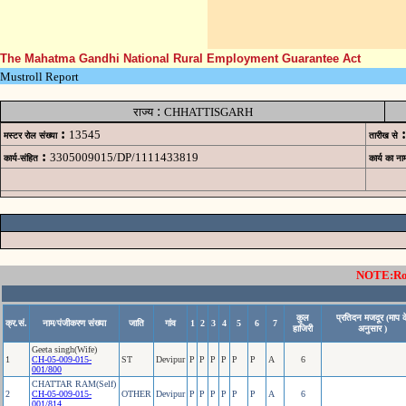
The Mahatma Gandhi National Rural Employment Guarantee Act
Mustroll Report
:
राज्य
CHHATTISGARH
:
:
13545
मस्टर रोल संख्या
तारीख से
:
3305009015/DP/1111433819
कार्य-संहित
कार्य का ना
NOTE:Rows
कुल
प्रतिदन मजदूर (माप क
क्र.सं.
नाम/पंजीकरण संख्या
जाति
गांव
1
2
3
4
5
6
7
हाजिरी
अनुसार )
Geeta singh(Wife)
1
CH-05-009-015-
ST
Devipur
P
P
P
P
P
P
A
6
001/800
CHATTAR RAM(Self)
2
CH-05-009-015-
OTHER
Devipur
P
P
P
P
P
P
A
6
001/814