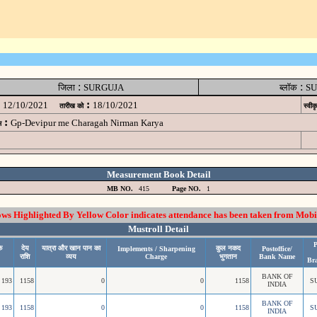
:
:
जिला
SURGUJA
ब्लॉक
SU
:
12/10/2021
18/10/2021
तारीख को
स्वीक
:
Gp-Devipur me Charagah Nirman Karya
म
Measurement Book Detail
MB NO.
415
Page NO.
1
 Highlighted By Yellow Color indicates attendance has been taken from Mobi
Mustroll Detail
P
े
देय
यात्रा और खान पान का
कुल नकद
Implements / Sharpening
Postoffice/
राशि
व्यय
Charge
भुगतान
Bank Name
Br
BANK OF
193
1158
0
0
1158
S
INDIA
BANK OF
193
1158
0
0
1158
S
INDIA