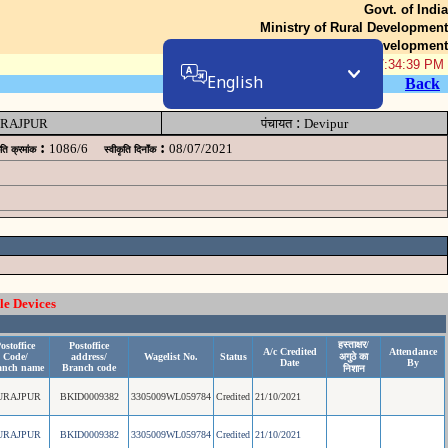
Govt. of India
Ministry of Rural Development
Department of Rural Development
08-Aug-2026 07:34:39 PM
English
Back
:
RAJPUR
पंचायत
Devipur
:
:
1086/6
08/07/2021
ृति क्रमांक
स्वीकृति दिनॉंक
le Devices
हस्ताक्षर/
ostoffice
Postoffice
A/c Credited
Attendance
Code/
address/
Wagelist No.
Status
अगुठे का
Date
By
anch name
Branch code
निशान
URAJPUR
BKID0009382
3305009WL059784
Credited
21/10/2021
URAJPUR
BKID0009382
3305009WL059784
Credited
21/10/2021