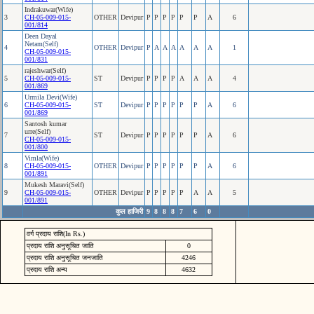
Indrakuwar(Wife)
3
CH-05-009-015-
OTHER
Devipur
P
P
P
P
P
P
A
6
001/814
Deen Dayal
Netam(Self)
4
OTHER
Devipur
P
A
A
A
A
A
A
1
CH-05-009-015-
001/831
rajeshwar(Self)
5
CH-05-009-015-
ST
Devipur
P
P
P
P
A
A
A
4
001/869
Urmila Devi(Wife)
6
CH-05-009-015-
ST
Devipur
P
P
P
P
P
P
A
6
001/869
Santosh kumar
urre(Self)
7
ST
Devipur
P
P
P
P
P
P
A
6
CH-05-009-015-
001/800
Vimla(Wife)
8
CH-05-009-015-
OTHER
Devipur
P
P
P
P
P
P
A
6
001/891
Mukesh Maravi(Self)
9
CH-05-009-015-
OTHER
Devipur
P
P
P
P
P
A
A
5
001/891
कुल हाजिरी
9
8
8
8
7
6
0
वर्ग प्रदाय राशि(In Rs.)
प्रदाय राशि अनुसूचित जाति
0
प्रदाय राशि अनुसूचित जनजाति
4246
प्रदाय राशि अन्य
4632