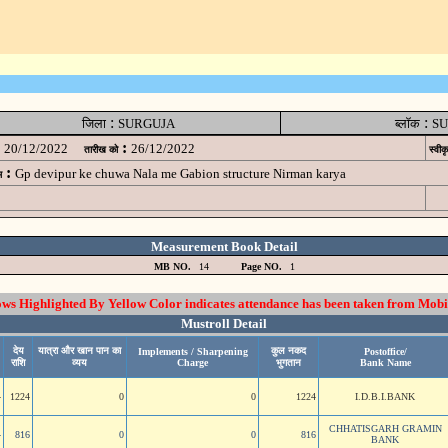
:
:
जिला
SURGUJA
ब्लॉक
SU
:
20/12/2022
26/12/2022
तारीख को
स्वीक
:
Gp devipur ke chuwa Nala me Gabion structure Nirman karya
म
Measurement Book Detail
MB NO.
14
Page NO.
1
 Highlighted By Yellow Color indicates attendance has been taken from Mobi
Mustroll Detail
देय
यात्रा और खान पान का
कुल नकद
Implements / Sharpening
Postoffice/
राशि
व्यय
Charge
भुगतान
Bank Name
4
1224
0
0
1224
I.D.B.I.BANK
CHHATISGARH GRAMIN
4
816
0
0
816
BANK