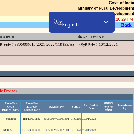
Govt. of India
Ministry of Rural Development
Department of Rural Development
08-Aug-2026 07:16:29 PM
English
Back
:
RAJPUR
पंचायत
Devipur
:
:
3305009015/2021-2022/119833/AS
16/12/2021
ृति क्रमांक
स्वीकृति दिनॉंक
le Devices
हस्ताक्षर/
Postoffice
Postoffice
A/c Credited
Attendance
Code/
address/
Wagelist No.
Status
अगुठे का
Date
By
Branch name
Branch code
निशान
Surajpur
IBKL0001182
3305009WL0061304
Credited
20/01/2023
SURAJPUR
CRGB0006009
3305009WL0061304
Credited
20/01/2023