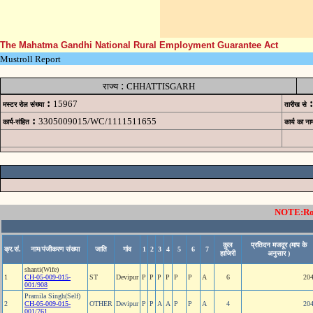
The Mahatma Gandhi National Rural Employment Guarantee Act
Mustroll Report
:
राज्य
CHHATTISGARH
:
:
15967
मस्टर रोल संख्या
तारीख से
:
3305009015/WC/1111511655
कार्य-संहित
कार्य का ना
NOTE:Rows
कुल
प्रतिदन मजदूर (माप के
क्र.सं.
नाम/पंजीकरण संख्या
जाति
गांव
1
2
3
4
5
6
7
हाजिरी
अनुसार )
shanti(Wife)
1
CH-05-009-015-
ST
Devipur
P
P
P
P
P
P
A
6
20
001/908
Pramila Singh(Self)
2
CH-05-009-015-
OTHER
Devipur
P
P
A
A
P
P
A
4
20
001/761