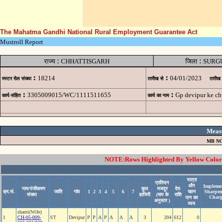
The Mahatma Gandhi National Rural Employment Guarantee Act
Mustroll Report
:
:
राज्य
CHHATTISGARH
जिला
SURG
:
:
18214
04/01/2023
मस्टर रोल संख्या
तारीख से
तारीख
:
:
3305009015/WC/1111511655
Gp devipur ke ch
कार्य-संहित
कार्य का नाम
Meas
MB NO
NOTE:Rows Highlighted By Yellow Color i
यात्रा
प्रतिदन
और
Implemen
नाम/पंजीकरण
कुल
मजदूर
देय
क्र.सं.
जाति
गांव
1
2
3
4
5
6
7
खान
Sharpen
संख्या
हाजिरी
(माप के
राशि
Charg
पान का
अनुसार )
व्यय
shanti(Wife)
1
CH-05-009-
ST
Devipur
P
P
A
P
A
A
A
3
204
612
0