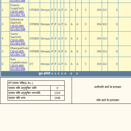
015-001/908
Pramila
Singh(Self)
2
OTHER
Devipur
P
P
A
P
A
A
A
3
204
612
0
CH-05-009-
015-001/761
Dilkeshwar
Das(Self)
3
OTHER
Devipur
P
P
A
P
A
A
A
3
204
612
0
CH-05-009-
015-001/948
Sunita
Das(Self)
4
OTHER
Devipur
P
P
A
P
A
A
A
3
204
612
0
CH-05-009-
015-001/949
Dharmpal(Son)
5
CH-05-009-
OTHER
Devipur
P
P
A
P
A
A
A
3
204
612
0
015-001/759
Ram
singh(Brother)
6
ST
Devipur
P
P
A
P
A
A
A
3
204
612
0
CH-05-009-
015-001/908
कुल हाजिरी
6
6
0
6
0
0
0
वर्ग प्रदाय राशि(In Rs.)
उपस्थिति कर्ता के हस्ताक्षर
प्रदाय राशि अनुसूचित जाति
0
प्रदाय राशि अनुसूचित जनजाति
1224
प्रदाय राशि अन्य
2448
जॉच कर्ता के ह्रस्ताक्षर