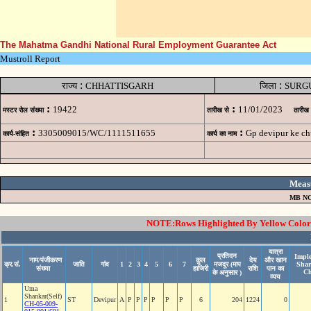
The Mahatma Gandhi National Rural Employment Guarantee Act
Mustroll Report
:
:
राज्य
CHHATTISGARH
जिला
SURG
:
:
19422
11/01/2023
मस्टर रोल संख्या
तारीख से
तारीख
:
:
3305009015/WC/1111511655
Gp devipur ke ch
कार्य-संहित
कार्य का नाम
Meas
MB NO
NOTE:Rows Highlighted By Yellow Color i
यात्रा
प्रतिदन
Imple
नाम/पंजीकरण
कुल
देय
और खान
क्र.सं.
जाति
गांव
1
2
3
4
5
6
7
मजदूर (माप
Shar
संख्या
हाजिरी
राशि
पान का
Ch
के अनुसार )
व्यय
Uma
Shankar(Self)
1
ST
Devipur
A
P
P
P
P
P
P
6
204
1224
0
CH-05-009-