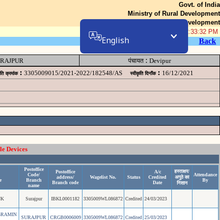
Govt. of India
Ministry of Rural Development
Department of Rural Development
09-Aug-2026 02:33:32 PM
English
Back
:
RAJPUR
पंचायत
Devipur
:
:
3305009015/2021-2022/182548/AS
16/12/2021
ृति क्रमांक
स्वीकृति दिनॉंक
le Devices
Postoffice
हस्ताक्षर/
Postoffice
A/c
Code/
Attendance
address/
Wagelist No.
Status
Credited
अगुठे का
e
Branch
By
Branch code
Date
निशान
name
NK
Surajpur
IBKL0001182
3305009WL086872
Credited
24/03/2023
GRAMIN
SURAJPUR
CRGB0006009
3305009WL086872
Credited
25/03/2023