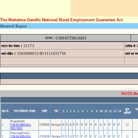
The Mahatma Gandhi National Rural Employment Guarantee Act
Mustroll Report
:
राज्य
CHHATTISGARH
:
:
21173
मस्टर रोल संख्या
तारीख से
:
3305009015/IF/1111651758
कार्य-संहित
कार्य का ना
NOTE:Rows
कुल
प्
क्र.सं.
नाम/पंजीकरण संख्या
जाति
गांव
1
2
3
4
5
6
7
8
9
10
11
12
13
14
हाजिरी
Pyaro(Self)
1
CH-05-009-015-
OTHER
Devipur
P
P
A
P
P
P
P
P
P
A
P
P
P
P
12
001/1022
Raysingh(Self)
2
CH-05-009-015-
OTHER
Devipur
P
P
A
P
P
P
P
P
P
A
P
P
P
P
12