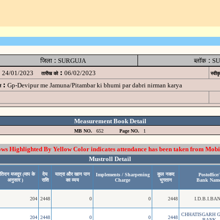
:
:
जिला
SURGUJA
ब्लॉक
SU
:
24/01/2023
06/02/2023
तारीख को
स्वीक
:
Gp-Devipur me Jamuna/Pitambar ki bhumi par dabri nirman karya
म
Measurement Book Detail
MB NO.
652
Page NO.
1
 Highlighted By Yellow Color indicates attendance has been taken from Mobi
Mustroll Detail
रतिदन मजदूर (माप के
देय
यात्रा और खान पान
कुल नकद
Implements / Sharpening
Postoffice/
अनुसार )
राशि
का व्यय
Charge
भुगतान
Bank Nam
204
2448
0
0
2448
I.D.B.I.BA
CHHATISGARH 
204
2448
0
0
2448
BANK