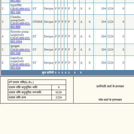
001/983
दलुअरसिंह
2
ST
Devipur
P
P
P
P
P
P
A
6
204
1224
0
CH-05-009-015-
001/160
Chandra
pratap(Self)
3
OTHER
Devipur
P
P
P
P
P
P
A
6
204
1224
0
CH-05-009-015-
001/889
Bijendra pratap
singh(Self)
4
ST
Devipur
P
P
P
P
P
P
A
6
204
1224
0
CH-05-009-015-
001/1054
फुलकुवर
5
ST
Devipur
P
P
P
P
P
P
A
6
204
1224
0
CH-05-009-015-
001/160
nageshwar
singh(Self)
6
ST
Devipur
P
P
P
P
P
P
A
6
204
1224
0
CH-05-009-015-
001/924
कुल हाजिरी
6
6
6
6
6
6
0
वर्ग प्रदाय राशि(In Rs.)
उपस्थिति कर्ता के हस्ताक्षर
प्रदाय राशि अनुसूचित जाति
0
प्रदाय राशि अनुसूचित जनजाति
6120
प्रदाय राशि अन्य
1224
जॉच कर्ता के ह्रस्ताक्षर