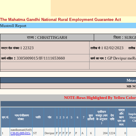
The Mahatma Gandhi National Rural Employment Guarantee Act
Mustroll Report
:
:
राज्य
CHHATTISGARH
जिला
SURG
:
:
22323
02/02/2023
मस्टर रोल संख्या
तारीख से
तारीख
:
:
3305009015/IF/1111653660
GP Devipur meRag
कार्य-संहित
कार्य का नाम
Meas
MB NO
NOTE:Rows Highlighted By Yellow Color i
यात्रा
प्रतिदन
और
Imple
नाम/पंजीकरण
कुल
मजदूर (माप
देय
क्र.सं.
जाति
गांव
1
2
3
4
5
6
7
खान
Shar
संख्या
हाजिरी
के अनुसार
राशि
Ch
पान का
)
व्यय
nandkumari(Self)
1
CH-05-009-015-
ST
Devipur
P
P
P
P
P
P
A
6
204
1224
0