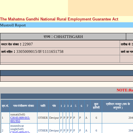
The Mahatma Gandhi National Rural Employment Guarantee Act
Mustroll Report
:
राज्य
CHHATTISGARH
:
:
22907
मस्टर रोल संख्या
तारीख से
:
3305009015/IF/1111651758
कार्य-संहित
कार्य का ना
NOTE:Rows
कुल
प्रतिदन मजदूर (माप के
क्र.सं.
नाम/पंजीकरण संख्या
जाति
गांव
1
2
3
4
5
6
7
हाजिरी
अनुसार )
sumati(Self)
1
CH-05-009-015-
OTHER
Devipur
P
P
P
P
P
P
A
6
204
001/955
muneshwar
singh(Self)
2
OTHER
Devipur
P
P
P
P
P
P
A
6
204
CH-05-009-015-