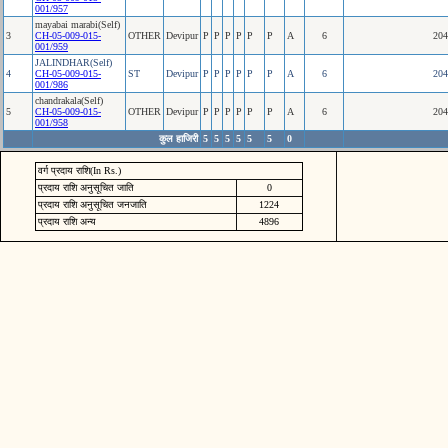
001/957
mayabai marabi(Self)
3
CH-05-009-015-
OTHER
Devipur
P
P
P
P
P
P
A
6
204
001/959
JALINDHAR(Self)
4
CH-05-009-015-
ST
Devipur
P
P
P
P
P
P
A
6
204
001/986
chandrakala(Self)
5
CH-05-009-015-
OTHER
Devipur
P
P
P
P
P
P
A
6
204
001/958
कुल हाजिरी
5
5
5
5
5
5
0
वर्ग प्रदाय राशि(In Rs.)
प्रदाय राशि अनुसूचित जाति
0
प्रदाय राशि अनुसूचित जनजाति
1224
प्रदाय राशि अन्य
4896