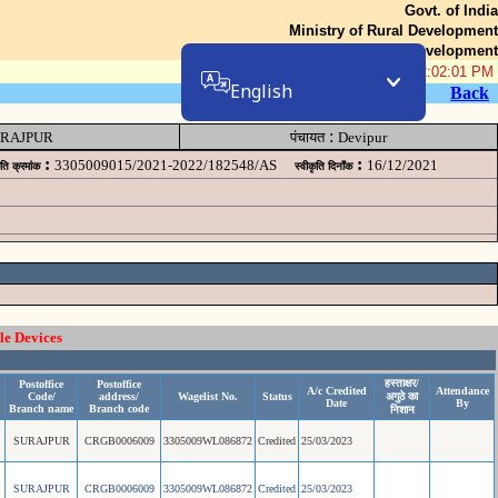
Govt. of India
Ministry of Rural Development
Department of Rural Development
08-Aug-2026 02:02:01 PM
English
Back
:
RAJPUR
पंचायत
Devipur
:
:
3305009015/2021-2022/182548/AS
16/12/2021
ृति क्रमांक
स्वीकृति दिनॉंक
le Devices
हस्ताक्षर/
Postoffice
Postoffice
A/c Credited
Attendance
Code/
address/
Wagelist No.
Status
अगुठे का
Date
By
Branch name
Branch code
निशान
SURAJPUR
CRGB0006009
3305009WL086872
Credited
25/03/2023
SURAJPUR
CRGB0006009
3305009WL086872
Credited
25/03/2023