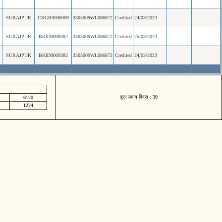
SURAJPUR
CRGB0006009
3305009WL086872
Credited
24/03/2023
SURAJPUR
BKID0009382
3305009WL086872
Credited
25/03/2023
SURAJPUR
BKID0009382
3305009WL086872
Credited
24/03/2023
कुल मानव दिवस : 30
6120
1224