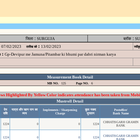
:
:
जिला
SURGUJA
ब्लॉक
SU
:
07/02/2023
13/02/2023
तारीख को
स्वीक
:
Gp-Devipur me Jamuna/Pitambar ki bhumi par dabri nirman karya
म
Measurement Book Detail
MB NO.
125
Page NO.
6
 Highlighted By Yellow Color indicates attendance has been taken from Mobi
Mustroll Detail
देय
यात्रा और खान पान का
कुल नकद
Implements / Sharpening
Postoffice/
राशि
व्यय
Charge
भुगतान
Bank Name
CHHATISGARH GRAMIN
1224
0
0
1224
BANK
CHHATISGARH GRAMIN
1224
0
0
1224
BANK