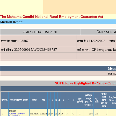
The Mahatma Gandhi National Rural Employment Guarantee Act
Mustroll Report
:
:
राज्य
CHHATTISGARH
जिला
SURG
:
:
23567
11/02/2023
मस्टर रोल संख्या
तारीख से
तारीख
:
:
3305009015/WC/GIS/468787
GP devipur me ke
कार्य-संहित
कार्य का नाम
Meas
MB NO
NOTE:Rows Highlighted By Yellow Color i
यात्रा
प्रतिदन
और
Implem
कुल
मजदूर
देय
क्र.सं.
नाम/पंजीकरण संख्या
जाति
गांव
1
2
3
4
5
6
7
खान
Sharp
हाजिरी
(माप के
राशि
Cha
पान का
अनुसार )
व्यय
mohan
1
CH-05-009-074-
OTHER
Lanchi
A
P
A
A
A
A
A
1
204
204
0