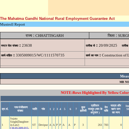
The Mahatma Gandhi National Rural Employment Guarantee Act
Mustroll Report
:
:
राज्य
CHHATTISGARH
जिला
SURG
:
:
23638
20/09/2025
मस्टर रोल संख्या
तारीख से
तारीख
:
:
3305009015/WC/1111570735
Construction of
कार्य-संहित
कार्य का नाम
Meas
MB NO
NOTE:Rows Highlighted By Yellow Color i
प्रतिदन
यात्रा और
Im
नाम/पंजीकरण
कुल
देय
क्र.सं.
जाति
गांव
1
2
3
4
5
6
7
मजदूर (माप के
खान पान
S
संख्या
हाजिरी
राशि
अनुसार )
का व्यय
Sujata
Singh(Daughter-
1
in-Law)
ST
Devipur
A
A
P
P
A
A
P
3
261
783
0
CH-05-009-015-