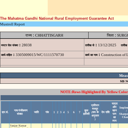
The Mahatma Gandhi National Rural Employment Guarantee Act
Mustroll Report
:
:
राज्य
CHHATTISGARH
जिला
SURG
:
:
28038
13/12/2025
मस्टर रोल संख्या
तारीख से
तारीख
:
:
3305009015/WC/1111570730
Construction of
कार्य-संहित
कार्य का नाम
Meas
MB N
NOTE:Rows Highlighted By Yellow Color i
यात्रा
प्रतिदन
और
Implem
मजदूर
नाम/पंजीकरण
कुल
खान
/
क्र.सं.
जाति
गांव
1
2
3
4
5
6
7
(माप के
देय राशि
संख्या
हाजिरी
पान
Sharpe
अनुसार
Char
का
)
व्यय
Sanjay Kumar