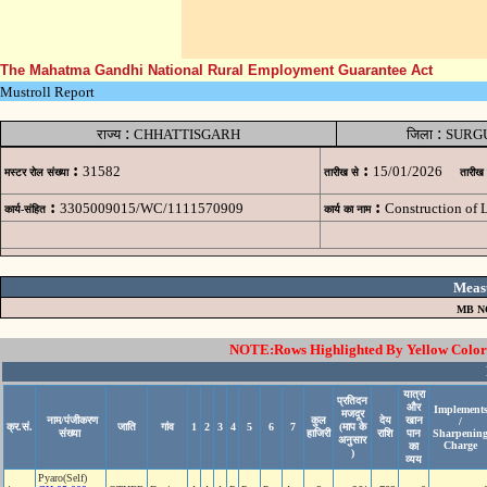
The Mahatma Gandhi National Rural Employment Guarantee Act
Mustroll Report
:
:
राज्य
CHHATTISGARH
जिला
SURG
:
:
31582
15/01/2026
मस्टर रोल संख्या
तारीख से
तारीख
:
:
3305009015/WC/1111570909
Construction of
कार्य-संहित
कार्य का नाम
Meas
MB N
NOTE:Rows Highlighted By Yellow Color i
यात्रा
प्रतिदन
और
Implement
मजदूर
नाम/पंजीकरण
कुल
देय
खान
/
क्र.सं.
जाति
गांव
1
2
3
4
5
6
7
(माप के
संख्या
हाजिरी
राशि
पान
Sharpenin
अनुसार
Charge
का
)
व्यय
Pyaro(Self)