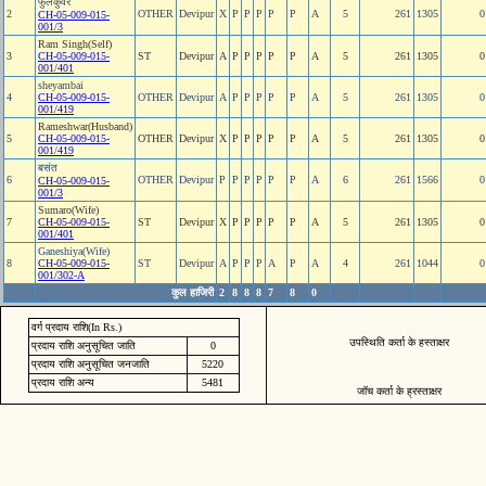
फुलकुवर
2
OTHER
Devipur
X
P
P
P
P
P
A
5
261
1305
0
CH-05-009-015-
001/3
Ram Singh(Self)
3
CH-05-009-015-
ST
Devipur
A
P
P
P
P
P
A
5
261
1305
0
001/401
sheyambai
4
CH-05-009-015-
OTHER
Devipur
A
P
P
P
P
P
A
5
261
1305
0
001/419
Rameshwar(Husband)
5
CH-05-009-015-
OTHER
Devipur
X
P
P
P
P
P
A
5
261
1305
0
001/419
बसंत
6
OTHER
Devipur
P
P
P
P
P
P
A
6
261
1566
0
CH-05-009-015-
001/3
Sumaro(Wife)
7
CH-05-009-015-
ST
Devipur
X
P
P
P
P
P
A
5
261
1305
0
001/401
Ganeshiya(Wife)
8
CH-05-009-015-
ST
Devipur
A
P
P
P
A
P
A
4
261
1044
0
001/302-A
कुल हाजिरी
2
8
8
8
7
8
0
वर्ग प्रदाय राशि(In Rs.)
उपस्थिति कर्ता के हस्ताक्षर
प्रदाय राशि अनुसूचित जाति
0
प्रदाय राशि अनुसूचित जनजाति
5220
प्रदाय राशि अन्य
5481
जॉच कर्ता के ह्रस्ताक्षर