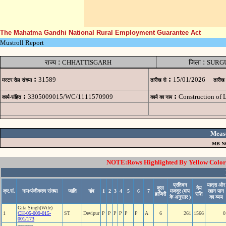
The Mahatma Gandhi National Rural Employment Guarantee Act
Mustroll Report
:
:
राज्य
CHHATTISGARH
जिला
SURG
:
:
31589
15/01/2026
मस्टर रोल संख्या
तारीख से
तारीख
:
:
3305009015/WC/1111570909
Construction of
कार्य-संहित
कार्य का नाम
Meas
MB N
NOTE:Rows Highlighted By Yellow Color i
प्रतिदन
यात्रा और
कुल
देय
क्र.सं.
नाम/पंजीकरण संख्या
जाति
गांव
1
2
3
4
5
6
7
मजदूर (माप
खान पान
हाजिरी
राशि
के अनुसार )
का व्यय
Gita Singh(Wife)
1
CH-05-009-015-
ST
Devipur
P
P
P
P
P
P
A
6
261
1566
0
001/173