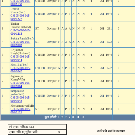
1
CH-05-009-015-
OTHER
Devipur
P
P
P
P
N
N
N
4
261
1044
0
001/1158
Umesh
Kumar(Self)
2
OTHER
Devipur
P
P
P
P
N
N
N
4
261
1044
0
CH-05-009-015-
001/1227
Thakur
Prasad(Husband)
3
ST
Devipur
P
A
A
A
N
N
N
1
261
261
0
CH-05-009-015-
001/1213
Sukala Panda(Self)
4
CH-05-009-015-
ST
Devipur
P
P
X
X
X
X
X
2
261
522
0
001/1003
Brijkishor
Singh(Husband)
5
OTHER
Devipur
P
P
P
P
N
N
N
4
261
1044
0
CH-05-009-015-
001/1044
Moti Bai(Self)
6
CH-05-009-015-
OTHER
Devipur
A
A
P
P
N
N
N
2
261
522
0
001/1047
Jagmaniya
Kurre(Wife)
7
OTHER
Devipur
P
P
P
P
N
N
N
4
261
1044
0
CH-05-009-015-
001/1064
ramprakash
yadav(Self)
8
OTHER
Devipur
P
P
P
P
N
N
N
4
261
1044
0
CH-05-009-015-
001/1048
Moharmaniya(Self)
9
CH-05-009-015-
ST
Devipur
P
P
P
P
N
N
N
4
261
1044
0
001/1115
कुल हाजिरी
8
7
7
7
0
0
0
वर्ग प्रदाय राशि(In Rs.)
उपस्थिति कर्ता के हस्ताक्षर
प्रदाय राशि अनुसूचित जाति
0