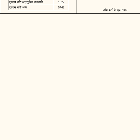
प्रदाय राशि अनुसूचित जनजाति
1827
प्रदाय राशि अन्य
5742
जॉच कर्ता के ह्रस्ताक्षर