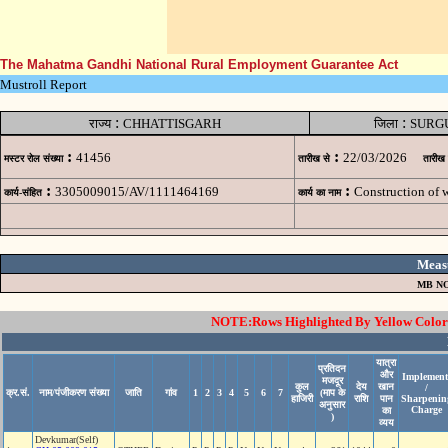
The Mahatma Gandhi National Rural Employment Guarantee Act
Mustroll Report
:
:
राज्य
CHHATTISGARH
जिला
SURG
:
:
41456
22/03/2026
मस्टर रोल संख्या
तारीख से
तारीख
:
:
3305009015/AV/1111464169
Construction of 
कार्य-संहित
कार्य का नाम
Meas
MB NO
NOTE:Rows Highlighted By Yellow Color i
यात्रा
प्रतिदन
और
Implement
मजदूर
कुल
देय
खान
/
क्र.सं.
नाम/पंजीकरण संख्या
जाति
गांव
1
2
3
4
5
6
7
(माप के
हाजिरी
राशि
पान
Sharpenin
अनुसार
Charge
का
)
व्यय
Devkumar(Self)