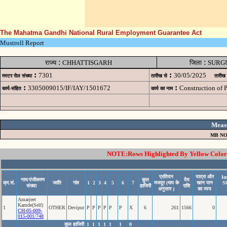
The Mahatma Gandhi National Rural Employment Guarantee Act
Mustroll Report
:
:
राज्य
CHHATTISGARH
जिला
SURG
:
:
7301
30/05/2025
मस्टर रोल संख्या
तारीख से
तारीख
:
:
3305009015/IF/IAY/1501672
Construction of
कार्य-संहित
कार्य का नाम
Meas
MB NO
NOTE:Rows Highlighted By Yellow Color i
प्रतिदन
यात्रा और
Im
नाम/पंजीकरण
कुल
देय
क्र.सं.
जाति
गांव
1
2
3
4
5
6
7
मजदूर (माप के
खान पान
S
संख्या
हाजिरी
राशि
अनुसार )
का व्यय
Amarjeet
Kamde(Self)
1
OTHER
Devipur
P
P
P
P
P
P
X
6
261
1566
0
CH-05-009-
015-001/748
कुल हाजिरी
1
1
1
1
1
1
0