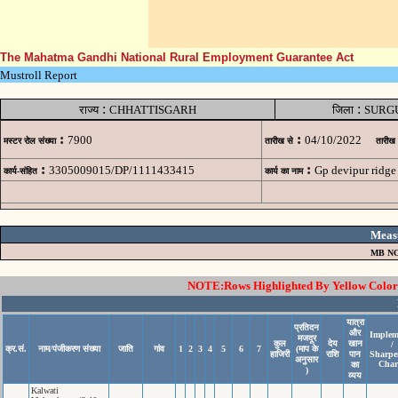
The Mahatma Gandhi National Rural Employment Guarantee Act
Mustroll Report
:
:
राज्य
CHHATTISGARH
जिला
SURG
:
:
7900
04/10/2022
मस्टर रोल संख्या
तारीख से
तारीख
:
:
3305009015/DP/1111433415
Gp devipur ridge
कार्य-संहित
कार्य का नाम
Meas
MB NO
NOTE:Rows Highlighted By Yellow Color i
यात्रा
प्रतिदन
और
Implem
मजदूर
कुल
देय
खान
/
क्र.सं.
नाम/पंजीकरण संख्या
जाति
गांव
1
2
3
4
5
6
7
(माप के
हाजिरी
राशि
पान
Sharpe
अनुसार
Char
का
)
व्यय
Kalwati