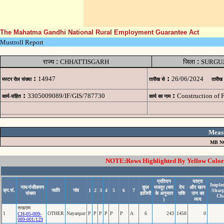
The Mahatma Gandhi National Rural Employment Guarantee Act
Mustroll Report
:
:
राज्य
CHHATTISGARH
जिला
SURGU
:
:
14947
26/06/2024
मस्टर रोल संख्या
तारीख से
तारीख
:
:
3305009089/IF/GIS/787730
Construction of 
कार्य-संहित
कार्य का नाम
Meas
MB N
NOTE:Rows Highlighted By Yellow Color i
प्रतिदन
यात्रा
Implem
नाम/पंजीकरण
कुल
मजदूर (माप
देय
और खान
क्र.सं.
जाति
गांव
1
2
3
4
5
6
7
Sharp
संख्या
हाजिरी
के अनुसार
राशि
पान का
Cha
)
व्यय
सखराम
1
OTHER
Nayanpur
P
P
P
P
P
P
A
6
243
1458
0
CH-05-009-
089-001/129