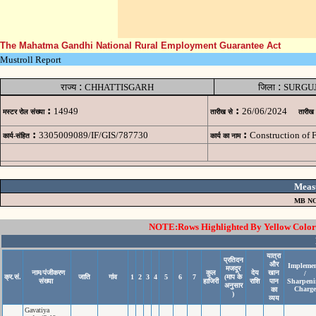
The Mahatma Gandhi National Rural Employment Guarantee Act
Mustroll Report
:
:
राज्य
CHHATTISGARH
जिला
SURGU
:
:
14949
26/06/2024
मस्टर रोल संख्या
तारीख से
तारीख
:
:
3305009089/IF/GIS/787730
Construction of 
कार्य-संहित
कार्य का नाम
Meas
MB NO
NOTE:Rows Highlighted By Yellow Color i
यात्रा
प्रतिदन
और
Implemen
मजदूर
नाम/पंजीकरण
कुल
देय
खान
/
क्र.सं.
जाति
गांव
1
2
3
4
5
6
7
(माप के
संख्या
हाजिरी
राशि
पान
Sharpeni
अनुसार
Charge
का
)
व्यय
Gavatiya