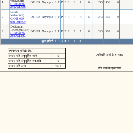
yadav(Self)
1
OTHER
Nayanpur
P
P
P
P
P
P
A
6
243
1458
0
CH-05-009-
089-001/588
Sunita
Yadav(Self)
2
OTHER
Nayanpur
P
P
P
P
P
P
A
6
243
1458
0
CH-05-009-
089-001/969
Devkumari
Dewangan(Self)
3
OTHER
Nayanpur
P
P
P
P
P
P
A
6
243
1458
0
CH-05-009-
089-001/634
कुल हाजिरी
3
3
3
3
3
3
0
वर्ग प्रदाय राशि(In Rs.)
उपस्थिति कर्ता के हस्ताक्षर
प्रदाय राशि अनुसूचित जाति
0
प्रदाय राशि अनुसूचित जनजाति
0
प्रदाय राशि अन्य
4374
जॉच कर्ता के ह्रस्ताक्षर