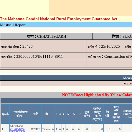
The Mahatma Gandhi National Rural Employment Guarantee Act
Mustroll Report
:
:
राज्य
CHHATTISGARH
जिला
SUR
:
:
25426
25/10/2025
मस्टर रोल संख्या
तारीख से
तारीख
:
:
3305009016/IF/1111948911
Construction of 
कार्य-संहित
कार्य का नाम
Meas
MB N
NOTE:Rows Highlighted By Yellow Color i
यात्रा
प्रतिदन
और
Implem
नाम/पंजीकरण
कुल
मजदूर
देय
क्र.सं.
जाति
गांव
1
2
3
4
5
6
7
खान
Sharp
संख्या
हाजिरी
(माप के
राशि
Cha
पान का
अनुसार )
व्यय
Shivchand
1
CH-05-009-
OTHER
Tilsiva
A
A
A
A
A
A
A
0
0
0
0