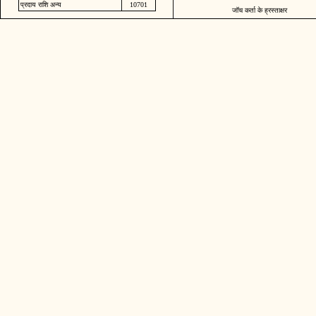
प्रदाय राशि अन्य
10701
जॉच कर्ता के ह्रस्ताक्षर