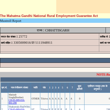
The Mahatma Gandhi National Rural Employment Guarantee Act
Mustroll Report
:
राज्य
CHHATTISGARH
:
:
25772
मस्टर रोल संख्या
तारीख से
:
3305009016/IF/1111948911
कार्य-संहित
कार्य का ना
NOTE:Rows
कुल
प्रतिदन मजदूर (माप के
क्र.सं.
नाम/पंजीकरण संख्या
जाति
गांव
1
2
3
4
5
6
7
हाजिरी
अनुसार )
Matindr
Singh(Brother)
1
OTHER
Tilsiva
A
A
A
A
A
A
A
0
0
CH-05-009-016-
001/290
Shakuntala Bai(Wife)
2
CH-05-009-016-
ST
Tilsiva
P
P
P
P
P
P
A
6
230