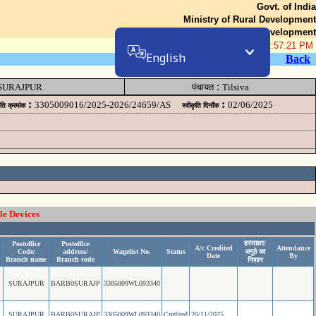
Govt. of India
Ministry of Rural Development
Department of Rural Development
09-Aug-2026 12:57:21 PM
English
Back
:
SURAJPUR
पंचायत
Tilsiva
:
:
3305009016/2025-2026/24659/AS
02/06/2025
ृति क्रमांक
स्वीकृति दिनॉंक
le Devices
हस्ताक्षर/
Postoffice
Postoffice
A/c Credited
Attendance
Code/
address/
Wagelist No.
Status
अगुठे का
Date
By
Branch name
Branch code
निशान
SURAJPUR
BARB0SURAJP
3305009WL093340
SURAJPUR
BARB0SURAJP
3305009WL093340
Credited
20/11/2025