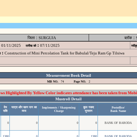
:
:
जिला
SURGUJA
ब्लॉक
:
01/11/2025
07/11/2025
तारीख को
स्वीक
:
Construction of Mini Percolation Tank for Babulal/Teju Ram Gp Tilsiwa
म
Measurement Book Detail
MB NO.
74
Page NO.
2
 Highlighted By Yellow Color indicates attendance has been taken from Mobi
Mustroll Detail
देय
यात्रा और खान पान का
कुल नकद
Implements / Sharpening
Postoffice/
राशि
व्यय
Charge
भुगतान
Bank Name
0
0
0
0
BANK OF BARODA
1380
0
0
1380
BANK OF BARODA