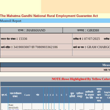
The Mahatma Gandhi National Rural Employment Guarantee Act
Mustroll Report
:
:
राज्य
JHARKHAND
जनपद
GIRIDIH
:
:
15336
07/07/2025
मस्टर रोल संख्या
तारीख से
तारीख
:
:
3419003007/IF/7080903362186
GRAM CHARGO 
कार्य-संहित
कार्य का नाम
Meas
MB N
NOTE:Rows Highlighted By Yellow Color i
यात्रा
उपस्थिति
और
Imple
नाम/पंजीकरण
कुल
प्रतिदन
क्र.सं.
Caste
गांव
1
2
3
4
5
6
7
के अनुसार
खान
Shar
संख्या
हाजिरी
मजदूर
Ch
देय राशि
पान का
व्यय
Rani
devi(Self)