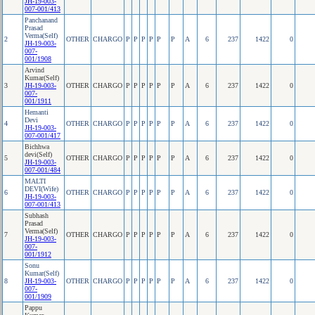
JH-19-003-
007-001/413
Panchanand
Prasad
Verma(Self)
2
OTHER
CHARGO
P
P
P
P
P
P
A
6
237
1422
0
JH-19-003-
007-
001/1908
Arvind
Kumar(Self)
3
JH-19-003-
OTHER
CHARGO
P
P
P
P
P
P
A
6
237
1422
0
007-
001/1911
Hemanti
Devi
4
OTHER
CHARGO
P
P
P
P
P
P
A
6
237
1422
0
JH-19-003-
007-001/417
Bichhwa
devi(Self)
5
OTHER
CHARGO
P
P
P
P
P
P
A
6
237
1422
0
JH-19-003-
007-001/484
MALTI
DEVI(Wife)
6
OTHER
CHARGO
P
P
P
P
P
P
A
6
237
1422
0
JH-19-003-
007-001/413
Subhash
Prasad
Verma(Self)
7
OTHER
CHARGO
P
P
P
P
P
P
A
6
237
1422
0
JH-19-003-
007-
001/1912
Sonu
Kumar(Self)
8
JH-19-003-
OTHER
CHARGO
P
P
P
P
P
P
A
6
237
1422
0
007-
001/1909
Pappu