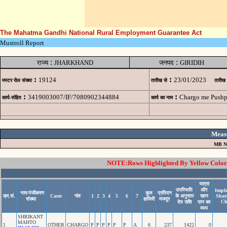
The Mahatma Gandhi National Rural Employment Guarantee Act
Mustroll Report
:
:
राज्य
JHARKHAND
जनपद
GIRIDIH
:
:
19124
23/01/2023
मस्टर रोल संख्या
तारीख से
तारीख
:
:
3419003007/IF/7080902344884
Chargo me Pushp
कार्य-संहित
कार्य का नाम
Meas
MB N
NOTE:Rows Highlighted By Yellow Color i
यात्रा
उपस्थिति
और
Imple
नाम/पंजीकरण
कुल
प्रतिदन
क्र.सं.
Caste
गांव
1
2
3
4
5
6
7
के अनुसार
खान
Shar
संख्या
हाजिरी
मजदूर
Ch
देय राशि
पान का
व्यय
SHRIKANT
MAHTO
1
OTHER
CHARGO
P
P
P
P
P
P
A
6
237
1422
0