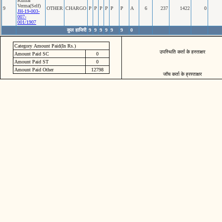
Kumar
Verma(Self)
9
OTHER
CHARGO
P
P
P
P
P
P
A
6
237
1422
0
JH-19-003-
007-
001/1907
कुल हाजिरी
9
9
9
9
9
9
0
Category Amount Paid(In Rs.)
उपस्थिति कर्ता के हस्ताक्षर
Amount Paid SC
0
Amount Paid ST
0
Amount Paid Other
12798
जॉच कर्ता के ह्रस्ताक्षर