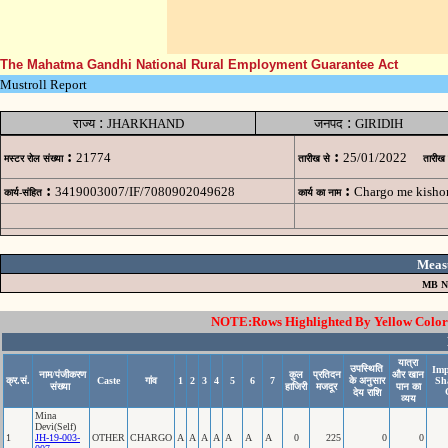
The Mahatma Gandhi National Rural Employment Guarantee Act
Mustroll Report
:
:
राज्य
JHARKHAND
जनपद
GIRIDIH
:
:
21774
25/01/2022
मस्टर रोल संख्या
तारीख से
तारीख
:
:
3419003007/IF/7080902049628
Chargo me kishor
कार्य-संहित
कार्य का नाम
Meas
MB N
NOTE:Rows Highlighted By Yellow Color i
यात्रा
उपस्थिति
Imp
नाम/पंजीकरण
कुल
प्रतिदन
और खान
क्र.सं.
Caste
गांव
1
2
3
4
5
6
7
के अनुसार
Sh
संख्या
हाजिरी
मजदूर
पान का
देय राशि
व्यय
Mina
Devi(Self)
1
JH-19-003-
OTHER
CHARGO
A
A
A
A
A
A
A
0
225
0
0