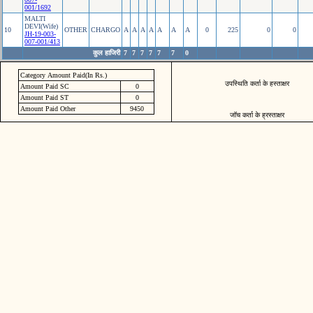
001/1692
MALTI
DEVI(Wife)
10
OTHER
CHARGO
A
A
A
A
A
A
A
0
225
0
0
JH-19-003-
007-001/413
कुल हाजिरी
7
7
7
7
7
7
0
Category Amount Paid(In Rs.)
उपस्थिति कर्ता के हस्ताक्षर
Amount Paid SC
0
Amount Paid ST
0
Amount Paid Other
9450
जॉच कर्ता के ह्रस्ताक्षर