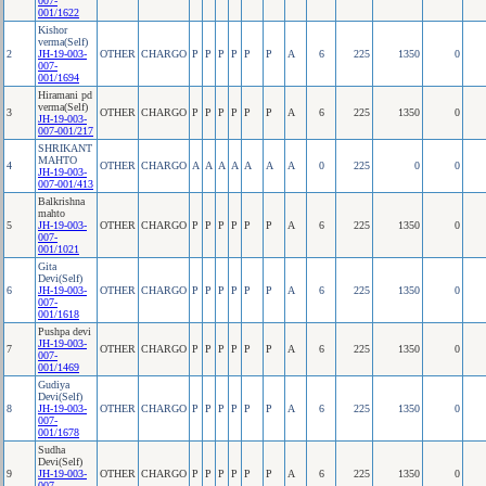
007-
001/1622
Kishor
verma(Self)
2
JH-19-003-
OTHER
CHARGO
P
P
P
P
P
P
A
6
225
1350
0
007-
001/1694
Hiramani pd
verma(Self)
3
OTHER
CHARGO
P
P
P
P
P
P
A
6
225
1350
0
JH-19-003-
007-001/217
SHRIKANT
MAHTO
4
OTHER
CHARGO
A
A
A
A
A
A
A
0
225
0
0
JH-19-003-
007-001/413
Balkrishna
mahto
5
JH-19-003-
OTHER
CHARGO
P
P
P
P
P
P
A
6
225
1350
0
007-
001/1021
Gita
Devi(Self)
6
JH-19-003-
OTHER
CHARGO
P
P
P
P
P
P
A
6
225
1350
0
007-
001/1618
Pushpa devi
JH-19-003-
7
OTHER
CHARGO
P
P
P
P
P
P
A
6
225
1350
0
007-
001/1469
Gudiya
Devi(Self)
8
JH-19-003-
OTHER
CHARGO
P
P
P
P
P
P
A
6
225
1350
0
007-
001/1678
Sudha
Devi(Self)
9
JH-19-003-
OTHER
CHARGO
P
P
P
P
P
P
A
6
225
1350
0
007-