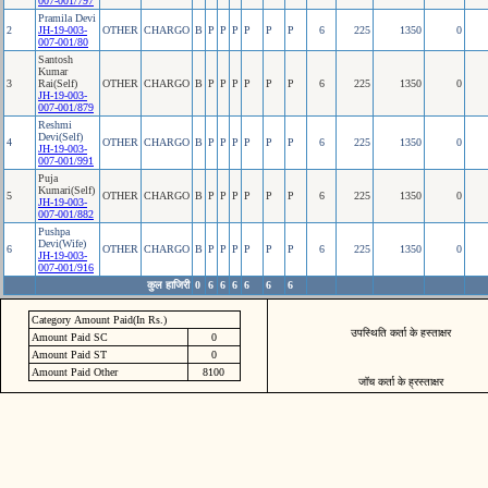
007-001/797
Pramila Devi
2
JH-19-003-
OTHER
CHARGO
B
P
P
P
P
P
P
6
225
1350
0
007-001/80
Santosh
Kumar
3
Rai(Self)
OTHER
CHARGO
B
P
P
P
P
P
P
6
225
1350
0
JH-19-003-
007-001/879
Reshmi
Devi(Self)
4
OTHER
CHARGO
B
P
P
P
P
P
P
6
225
1350
0
JH-19-003-
007-001/991
Puja
Kumari(Self)
5
OTHER
CHARGO
B
P
P
P
P
P
P
6
225
1350
0
JH-19-003-
007-001/882
Pushpa
Devi(Wife)
6
OTHER
CHARGO
B
P
P
P
P
P
P
6
225
1350
0
JH-19-003-
007-001/916
कुल हाजिरी
0
6
6
6
6
6
6
Category Amount Paid(In Rs.)
उपस्थिति कर्ता के हस्ताक्षर
Amount Paid SC
0
Amount Paid ST
0
Amount Paid Other
8100
जॉच कर्ता के ह्रस्ताक्षर