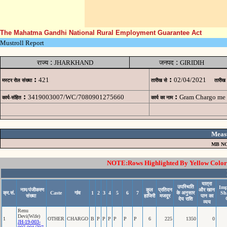
The Mahatma Gandhi National Rural Employment Guarantee Act
Mustroll Report
:
:
राज्य
JHARKHAND
जनपद
GIRIDIH
:
:
421
02/04/2021
मस्टर रोल संख्या
तारीख से
तारीख
:
:
3419003007/WC/7080901275660
Gram Chargo me
कार्य-संहित
कार्य का नाम
Meas
MB NO
NOTE:Rows Highlighted By Yellow Color i
यात्रा
उपस्थिति
Imp
नाम/पंजीकरण
कुल
प्रतिदन
और खान
क्र.सं.
Caste
गांव
1
2
3
4
5
6
7
के अनुसार
Sh
संख्या
हाजिरी
मजदूर
पान का
देय राशि
व्यय
Renu
Devi(Wife)
1
OTHER
CHARGO
B
P
P
P
P
P
P
6
225
1350
0
JH-19-003-