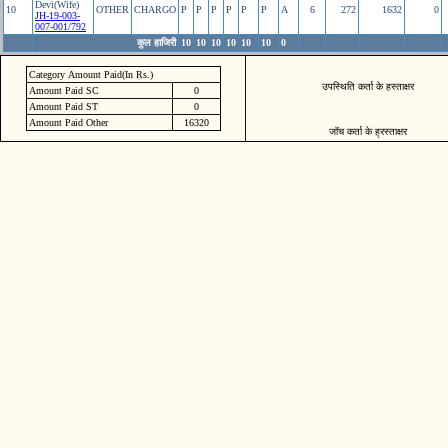
Devi(Wife)
10
OTHER
CHARGO
P
P
P
P
P
P
A
6
272
1632
0
JH-19-003-
007-001/792
कुल हाजिरी
10
10
10
10
10
10
0
Category Amount Paid(In Rs.)
उपस्थिति कर्ता के हस्ताक्षर
Amount Paid SC
0
Amount Paid ST
0
Amount Paid Other
16320
जॉच कर्ता के ह्रस्ताक्षर