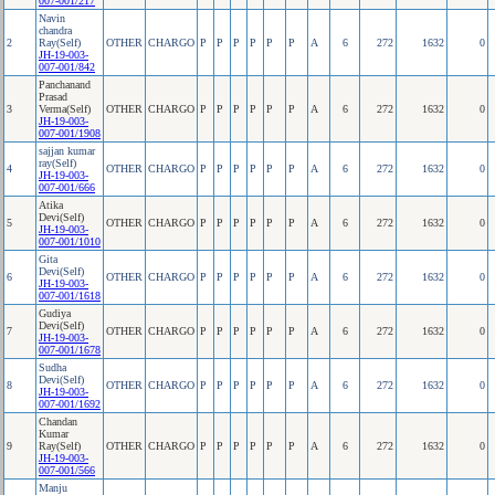
007-001/217
Navin
chandra
2
Ray(Self)
OTHER
CHARGO
P
P
P
P
P
P
A
6
272
1632
0
JH-19-003-
007-001/842
Panchanand
Prasad
3
Verma(Self)
OTHER
CHARGO
P
P
P
P
P
P
A
6
272
1632
0
JH-19-003-
007-001/1908
sajjan kumar
ray(Self)
4
OTHER
CHARGO
P
P
P
P
P
P
A
6
272
1632
0
JH-19-003-
007-001/666
Atika
Devi(Self)
5
OTHER
CHARGO
P
P
P
P
P
P
A
6
272
1632
0
JH-19-003-
007-001/1010
Gita
Devi(Self)
6
OTHER
CHARGO
P
P
P
P
P
P
A
6
272
1632
0
JH-19-003-
007-001/1618
Gudiya
Devi(Self)
7
OTHER
CHARGO
P
P
P
P
P
P
A
6
272
1632
0
JH-19-003-
007-001/1678
Sudha
Devi(Self)
8
OTHER
CHARGO
P
P
P
P
P
P
A
6
272
1632
0
JH-19-003-
007-001/1692
Chandan
Kumar
9
Ray(Self)
OTHER
CHARGO
P
P
P
P
P
P
A
6
272
1632
0
JH-19-003-
007-001/566
Manju