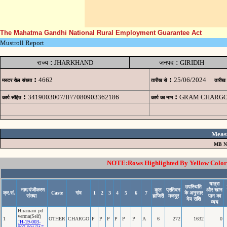
The Mahatma Gandhi National Rural Employment Guarantee Act
Mustroll Report
:
:
राज्य
JHARKHAND
जनपद
GIRIDIH
:
:
4662
25/06/2024
मस्टर रोल संख्या
तारीख से
तारीख
:
:
3419003007/IF/7080903362186
GRAM CHARGO 
कार्य-संहित
कार्य का नाम
Meas
MB N
NOTE:Rows Highlighted By Yellow Color i
यात्रा
उपस्थिति
नाम/पंजीकरण
कुल
प्रतिदन
और खान
क्र.सं.
Caste
गांव
1
2
3
4
5
6
7
के अनुसार
संख्या
हाजिरी
मजदूर
पान का
देय राशि
व्यय
Hiramani pd
verma(Self)
1
OTHER
CHARGO
P
P
P
P
P
P
A
6
272
1632
0
JH-19-003-