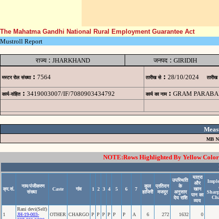
The Mahatma Gandhi National Rural Employment Guarantee Act
Mustroll Report
:
:
राज्य
JHARKHAND
जनपद
GIRIDIH
:
:
7564
28/10/2024
मस्टर रोल संख्या
तारीख से
तारीख
:
:
3419003007/IF/7080903434792
GRAM PARABAN
कार्य-संहित
कार्य का नाम
Meas
MB N
NOTE:Rows Highlighted By Yellow Color i
यात्रा
उपस्थिति
Impl
और
नाम/पंजीकरण
कुल
प्रतिदन
के
क्र.सं.
Caste
गांव
1
2
3
4
5
6
7
खान
संख्या
हाजिरी
मजदूर
अनुसार
Shar
पान का
Ch
देय राशि
व्यय
Rani devi(Self)
1
JH-19-003-
OTHER
CHARGO
P
P
P
P
P
P
A
6
272
1632
0