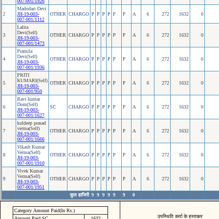
007-001/1926
Madodari Devi
2
JH-19-003-
OTHER
CHARGO
P
P
P
P
P
P
A
6
272
1632
0
007-001/1112
Lalita
Devi(Self)
3
OTHER
CHARGO
P
P
P
P
P
P
A
6
272
1632
0
JH-19-003-
007-001/1473
Pramila
Devi(Self)
4
OTHER
CHARGO
P
P
P
P
P
P
A
6
272
1632
0
JH-19-003-
007-001/1936
PRITI
KUMARI(Self)
5
OTHER
CHARGO
P
P
P
P
P
P
A
6
272
1632
0
JH-19-003-
007-001/950
Ravi kumar
Dom(Self)
6
SC
CHARGO
P
P
P
P
P
P
A
6
272
1632
0
JH-19-003-
007-001/1627
kuldeep prasad
verma(Self)
7
OTHER
CHARGO
P
P
P
P
P
P
A
6
272
1632
0
JH-19-003-
007-001/1666
Vikash Kumar
Verma(Self)
8
OTHER
CHARGO
P
P
P
P
P
P
A
6
272
1632
0
JH-19-003-
007-001/1910
Vivek Kumar
Verma(Self)
9
OTHER
CHARGO
P
P
P
P
P
P
A
6
272
1632
0
JH-19-003-
007-001/1951
कुल हाजिरी
9
9
9
9
9
9
0
Category Amount Paid(In Rs.)
उपस्थिति कर्ता के हस्ताक्षर
Amount Paid SC
1632