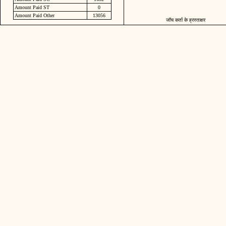
Amount Paid ST
0
Amount Paid Other
13056
जॉच कर्ता के ह्रस्ताक्षर