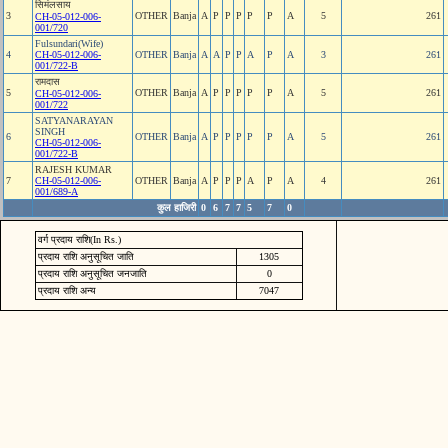
सिमंलसाय
3
OTHER
Banja
A
P
P
P
P
P
A
5
261
CH-05-012-006-
001/720
Fulsundari(Wife)
4
CH-05-012-006-
OTHER
Banja
A
A
P
P
A
P
A
3
261
001/722-B
रामदास
5
OTHER
Banja
A
P
P
P
P
P
A
5
261
CH-05-012-006-
001/722
SATYANARAYAN
SINGH
6
OTHER
Banja
A
P
P
P
P
P
A
5
261
CH-05-012-006-
001/722-B
RAJESH KUMAR
7
CH-05-012-006-
OTHER
Banja
A
P
P
P
A
P
A
4
261
001/689-A
कुल हाजिरी
0
6
7
7
5
7
0
वर्ग प्रदाय राशि(In Rs.)
प्रदाय राशि अनुसूचित जाति
1305
प्रदाय राशि अनुसूचित जनजाति
0
प्रदाय राशि अन्य
7047