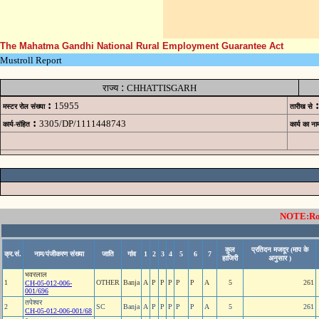
The Mahatma Gandhi National Rural Employment Guarantee Act
Mustroll Report
:
राज्य
CHHATTISGARH
:
:
15955
मस्टर रोल संख्या
तारीख से
:
3305/DP/1111448743
कार्य-संहित
कार्य का ना
NOTE:Rows
कुल
प्रतिदन मजदूर (माप के
क्र.सं.
नाम/पंजीकरण संख्या
जाति
गांव
1
2
3
4
5
6
7
हाजिरी
अनुसार )
भवरलाल
1
OTHER
Banja
A
P
P
P
P
P
A
5
261
CH-05-012-006-
001/696
तपेश्‍वर
2
SC
Banja
A
P
P
P
P
P
A
5
261
CH-05-012-006-001/68