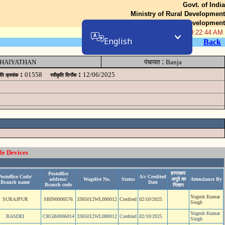
Govt. of India
Ministry of Rural Development
Department of Rural Development
06-Aug-2026 10:22:44 AM
English
Back
:
HAIYATHAN
पंचायत
Banja
:
:
01558
12/06/2025
ृति क्रमांक
स्वीकृति दिनॉंक
le Devices
हस्ताक्षर/
Postoffice
Postoffice Code/
A/c Credited
address/
Wagelist No.
Status
अगुठे का
Attendance By
Branch name
Date
Branch code
निशान
Yogesh Kumar
SURAJPUR
SBIN0000576
3305012WL080012
Credited
02/10/2025
Singh
Yogesh Kumar
BASDEI
CRGB0006014
3305012WL080012
Credited
02/10/2025
Singh