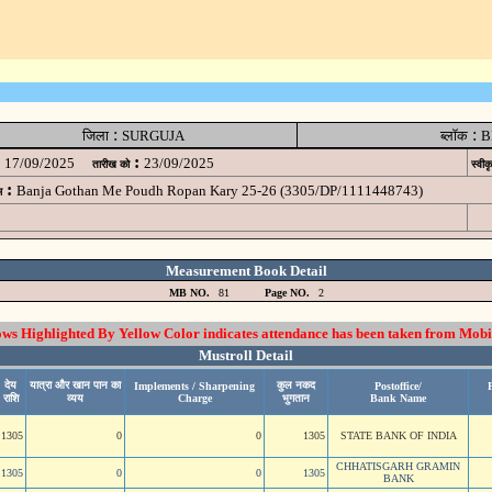
:
:
जिला
SURGUJA
ब्लॉक
B
:
17/09/2025
23/09/2025
तारीख को
स्वीक
:
Banja Gothan Me Poudh Ropan Kary 25-26 (3305/DP/1111448743)
म
Measurement Book Detail
MB NO.
81
Page NO.
2
 Highlighted By Yellow Color indicates attendance has been taken from Mobi
Mustroll Detail
देय
यात्रा और खान पान का
कुल नकद
Implements / Sharpening
Postoffice/
राशि
व्यय
Charge
भुगतान
Bank Name
1305
0
0
1305
STATE BANK OF INDIA
CHHATISGARH GRAMIN
1305
0
0
1305
BANK