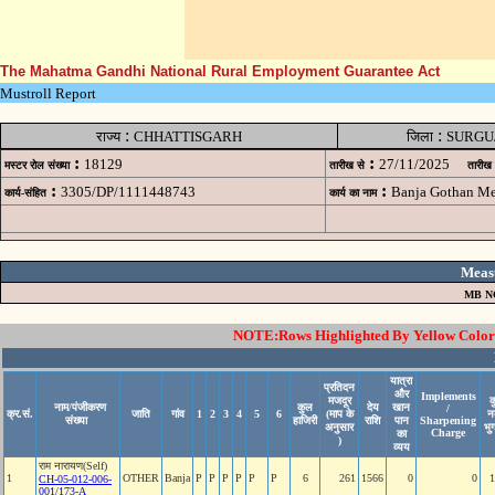
The Mahatma Gandhi National Rural Employment Guarantee Act
Mustroll Report
:
:
राज्य
CHHATTISGARH
जिला
SURGU
:
:
18129
27/11/2025
मस्टर रोल संख्या
तारीख से
तारीख
:
:
3305/DP/1111448743
Banja Gothan M
कार्य-संहित
कार्य का नाम
Meas
MB N
NOTE:Rows Highlighted By Yellow Color i
यात्रा
प्रतिदन
और
Implements
मजदूर
क
नाम/पंजीकरण
कुल
देय
खान
/
क्र.सं.
जाति
गांव
1
2
3
4
5
6
(माप के
न
संख्या
हाजिरी
राशि
पान
Sharpening
अनुसार
भु
Charge
का
)
व्यय
राम नारायण(Self)
1
OTHER
Banja
P
P
P
P
P
P
6
261
1566
0
0
1
CH-05-012-006-
001/173-A