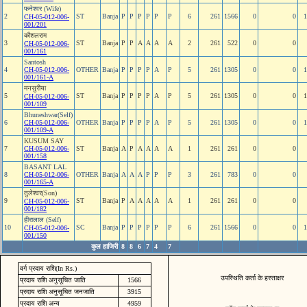
फनेश्‍वर (Wife)
2
ST
Banja
P
P
P
P
P
P
6
261
1566
0
0
1
CH-05-012-006-
001/201
कौशलराम
3
ST
Banja
P
P
A
A
A
A
2
261
522
0
0
CH-05-012-006-
001/161
Santosh
4
CH-05-012-006-
OTHER
Banja
P
P
P
P
A
P
5
261
1305
0
0
1
001/161-A
मनसुरीया
5
ST
Banja
P
P
P
P
A
P
5
261
1305
0
0
1
CH-05-012-006-
001/109
Bhuneshwar(Self)
6
CH-05-012-006-
OTHER
Banja
P
P
P
P
A
P
5
261
1305
0
0
1
001/109-A
KUSUM SAY
7
CH-05-012-006-
ST
Banja
A
P
A
A
A
A
1
261
261
0
0
001/158
BASANT LAL
8
CH-05-012-006-
OTHER
Banja
A
A
A
P
P
P
3
261
783
0
0
001/165-A
तुलेश्‍वर(Son)
9
ST
Banja
P
A
A
A
A
A
1
261
261
0
0
CH-05-012-006-
001/182
हीरालाल (Self)
10
SC
Banja
P
P
P
P
P
P
6
261
1566
0
0
1
CH-05-012-006-
001/150
कुल हाजिरी
8
8
6
7
4
7
वर्ग प्रदाय राशि(In Rs.)
उपस्थिति कर्ता के हस्ताक्षर
प्रदाय राशि अनुसूचित जाति
1566
प्रदाय राशि अनुसूचित जनजाति
3915
प्रदाय राशि अन्य
4959