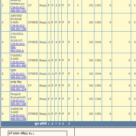
कौशलेन्‍द्र
प्रसाद(Son)
2
ST
Banja
P
P
A
P
P
P
5
261
1305
0
0
1
CH-05-012-
006-001/202
ARVIND
KUMAR
3
SAHU
OTHER
Banja
A
P
P
P
P
P
5
261
1305
0
0
1
CH-05-012-
006-001/598
CHANDA
BAI
MARAVI
4
OTHER
Banja
A
P
A
P
P
P
4
261
1044
0
0
1
CH-05-012-
006-
001/203-A
VISHNU
SAHU
5
OTHER
Banja
A
P
P
P
P
P
5
261
1305
0
0
1
CH-05-012-
006-001/466
सूरेश
6
OTHER
Banja
A
A
P
P
P
P
4
261
1044
0
0
1
CH-05-012-
006-001/349
सजेह सिह
7
ST
Banja
A
P
P
P
P
P
5
261
1305
0
0
1
CH-05-012-
006-001/204
Durgesh
Kumar(Self)
8
ST
Banja
P
P
P
P
P
P
6
261
1566
0
0
1
CH-05-012-
006-001/508
JAIMUNI
SAHU
9
OTHER
Banja
A
P
P
P
P
P
5
261
1305
0
0
1
CH-05-012-
006-001/598
कुल हाजिरी
2
8
7
9
9
9
वर्ग प्रदाय राशि(In Rs.)