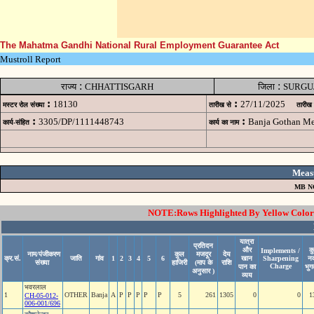
The Mahatma Gandhi National Rural Employment Guarantee Act
Mustroll Report
:
:
राज्य
CHHATTISGARH
जिला
SURGU
:
:
18130
27/11/2025
मस्टर रोल संख्या
तारीख से
तारीख
:
:
3305/DP/1111448743
Banja Gothan M
कार्य-संहित
कार्य का नाम
Meas
MB N
NOTE:Rows Highlighted By Yellow Color i
यात्रा
प्रतिदन
और
क
Implements /
नाम/पंजीकरण
कुल
मजदूर
देय
क्र.सं.
जाति
गांव
1
2
3
4
5
6
खान
Sharpening
न
संख्या
हाजिरी
(माप के
राशि
Charge
पान का
भुग
अनुसार )
व्यय
भवरलाल
1
OTHER
Banja
A
P
P
P
P
P
5
261
1305
0
0
1
CH-05-012-
006-001/696