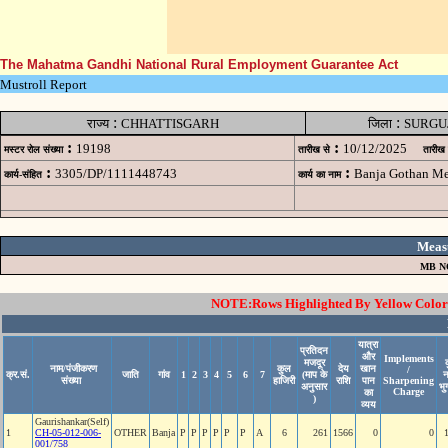
The Mahatma Gandhi National Rural Employment Guarantee Act
Mustroll Report
:
:
राज्य
CHHATTISGARH
जिला
SURGU
:
:
19198
10/12/2025
मस्टर रोल संख्या
तारीख से
तारीख
:
:
3305/DP/1111448743
Banja Gothan M
कार्य-संहित
कार्य का नाम
Meas
MB N
NOTE:Rows Highlighted By Yellow Color i
यात्रा
प्रतिदन
और
Implements
मजदूर
नाम/पंजीकरण
कुल
देय
खान
/
क्र.सं.
जाति
गांव
1
2
3
4
5
6
7
(माप के
संख्या
हाजिरी
राशि
पान
Sharpening
अनुसार
भु
Charge
का
)
व्यय
Gaurishankar(Self)
1
CH-05-012-006-
OTHER
Banja
P
P
P
P
P
P
A
6
261
1566
0
0
001/758