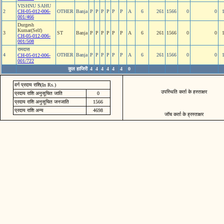
VISHNU SAHU
2
CH-05-012-006-
OTHER
Banja
P
P
P
P
P
P
A
6
261
1566
0
0
001/466
Durgesh
Kumar(Self)
3
ST
Banja
P
P
P
P
P
P
A
6
261
1566
0
0
CH-05-012-006-
001/508
रामदास
4
OTHER
Banja
P
P
P
P
P
P
A
6
261
1566
0
0
CH-05-012-006-
001/722
कुल हाजिरी
4
4
4
4
4
4
0
वर्ग प्रदाय राशि(In Rs.)
उपस्थिति कर्ता के हस्ताक्षर
प्रदाय राशि अनुसूचित जाति
0
प्रदाय राशि अनुसूचित जनजाति
1566
प्रदाय राशि अन्य
4698
जॉच कर्ता के ह्रस्ताक्षर