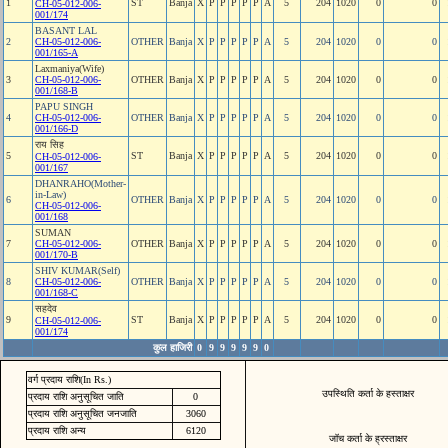
1
ST
Banja
X
P
P
P
P
P
A
5
204
1020
0
0
CH-05-012-006-
001/174
BASANT LAL
2
CH-05-012-006-
OTHER
Banja
X
P
P
P
P
P
A
5
204
1020
0
0
001/165-A
Laxmaniya(Wife)
3
CH-05-012-006-
OTHER
Banja
X
P
P
P
P
P
A
5
204
1020
0
0
001/168-B
PAPU SINGH
4
CH-05-012-006-
OTHER
Banja
X
P
P
P
P
P
A
5
204
1020
0
0
001/166-D
राय सिह
5
ST
Banja
X
P
P
P
P
P
A
5
204
1020
0
0
CH-05-012-006-
001/167
DHANRAHO(Mother-
in-Law)
6
OTHER
Banja
X
P
P
P
P
P
A
5
204
1020
0
0
CH-05-012-006-
001/168
SUMAN
7
CH-05-012-006-
OTHER
Banja
X
P
P
P
P
P
A
5
204
1020
0
0
001/170-B
SHIV KUMAR(Self)
8
CH-05-012-006-
OTHER
Banja
X
P
P
P
P
P
A
5
204
1020
0
0
001/168-C
सहदेव
9
ST
Banja
X
P
P
P
P
P
A
5
204
1020
0
0
CH-05-012-006-
001/174
कुल हाजिरी
0
9
9
9
9
9
0
वर्ग प्रदाय राशि(In Rs.)
उपस्थिति कर्ता के हस्ताक्षर
प्रदाय राशि अनुसूचित जाति
0
प्रदाय राशि अनुसूचित जनजाति
3060
प्रदाय राशि अन्य
6120
जॉच कर्ता के ह्रस्ताक्षर