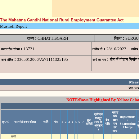
The Mahatma Gandhi National Rural Employment Guarantee Act
Mustroll Report
:
:
राज्य
CHHATTISGARH
जिला
SURGU
:
:
13721
28/10/2022
मस्टर रोल संख्या
तारीख से
तारीख
:
:
3305012006/AV/1111325195
बंजा में गौठान नि
कार्य-संहित
कार्य का नाम
Meas
MB NO
NOTE:Rows Highlighted By Yellow Color 
यात्रा
प्रतिदन
और
Implements
मजदूर
कुल
देय
खान
/
क्र.सं.
नाम/पंजीकरण संख्या
जाति
गांव
1
2
3
4
5
6
7
(माप के
हाजिरी
राशि
पान
Sharpening
अनुसार
भ
Charge
का
)
व्यय
शांती