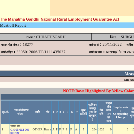
The Mahatma Gandhi National Rural Employment Guarantee Act
Mustroll Report
:
:
राज्य
CHHATTISGARH
जिला
SURGU
:
:
18277
25/11/2022
मस्टर रोल संख्या
तारीख से
तारीख
:
:
3305012006/DP/1111435027
चारागाह निर्माण 
कार्य-संहित
कार्य का नाम
Meas
MB NO
NOTE:Rows Highlighted By Yellow Color i
यात्रा
प्रतिदन
और
Implements
मजदूर
क
नाम/पंजीकरण
कुल
देय
खान
/
क्र.सं.
जाति
गांव
1
2
3
4
5
6
7
(माप के
न
संख्या
हाजिरी
राशि
पान
Sharpening
अनुसार
भुग
Charge
का
)
व्यय
चमरू राम
1
OTHER
Banja
A
P
P
P
P
P
A
5
204
1020
0
0
1
CH-05-012-006-
001/693