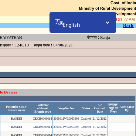
Govt. of India
Ministry of Rural Development
Department of Rural Development
06-Aug-2026 09:31:27 AM
English
Back
:
HAIYATHAN
पंचायत
Banja
:
:
1246/10
04/08/2021
ृति क्रमांक
स्वीकृति दिनॉंक
le Devices
हस्ताक्षर/
Postoffice
A/c
Postoffice Code/
Attendance
address/
Wagelist No.
Status
Credited
अगुठे का
Branch name
By
Branch code
Date
निशान
BASDEI
CRGB0006014
3305012WL0053898
Credited
21/12/2022
BASDEI
CRGB0006014
3305012WL0053898
Credited
21/12/2022
BASDEI
CRGB0006014
3305012WL0053898
Credited
21/12/2022