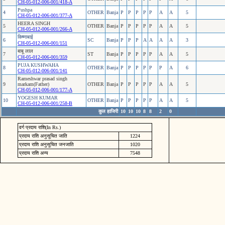
CH-05-012-006-001/418-A
Pushpa
4
OTHER
Banja
P
P
P
P
P
A
A
5
CH-05-012-006-001/377-A
HEERA SINGH
5
OTHER
Banja
P
P
P
P
P
A
A
5
CH-05-012-006-001/266-A
किष्‍णाबाई
6
SC
Banja
P
P
P
A
A
A
A
3
CH-05-012-006-001/151
बाबू लाल
7
ST
Banja
P
P
P
P
P
A
A
5
CH-05-012-006-001/359
PUJA KUSHWAHA
8
OTHER
Banja
P
P
P
P
P
P
A
6
CH-05-012-006-001/141
Rameshwar prasad singh
9
markam(Father)
OTHER
Banja
P
P
P
P
P
A
A
5
CH-05-012-006-001/177-A
YOGESH KUMAR
10
OTHER
Banja
P
P
P
P
P
A
A
5
CH-05-012-006-001/258-B
कुल हाजिरी
10
10
10
8
8
2
0
वर्ग प्रदाय राशि(In Rs.)
प्रदाय राशि अनुसूचित जाति
1224
प्रदाय राशि अनुसूचित जनजाति
1020
प्रदाय राशि अन्य
7548