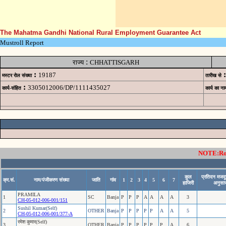
The Mahatma Gandhi National Rural Employment Guarantee Act
Mustroll Report
:
राज्य
CHHATTISGARH
:
:
19187
मस्टर रोल संख्या
तारीख से
:
3305012006/DP/1111435027
कार्य-संहित
कार्य का ना
NOTE:Rows
कुल
प्रतिदन मजदू
क्र.सं.
नाम/पंजीकरण संख्या
जाति
गांव
1
2
3
4
5
6
7
हाजिरी
अनुसार
PRAMILA
1
SC
Banja
P
P
P
A
A
A
A
3
CH-05-012-006-001/151
Sushil Kumar(Self)
2
OTHER
Banja
P
P
P
P
P
A
A
5
CH-05-012-006-001/377-A
रमेश कुमार(Self)
3
OTHER
Banja
P
P
P
P
P
P
A
6