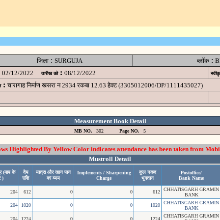
:
:
जिला
SURGUJA
ब्लॉक
B
:
02/12/2022
08/12/2022
तारीख को
स्वीक
:
चारागाह निर्माण खसरा न 2934 रकबा 12.63 हेक्ट (3305012006/DP/1111435027)
म
Measurement Book Detail
MB NO.
302
Page NO.
5
 Highlighted By Yellow Color indicates attendance has been taken from Mobi
Mustroll Detail
र (माप के
देय
यात्रा और खान पान
कुल नकद
Implements / Sharpening
Postoffice/
 )
राशि
का व्यय
Charge
भुगतान
Bank Name
CHHATISGARH GRAMIN
204
612
0
0
612
BANK
CHHATISGARH GRAMIN
204
1020
0
0
1020
BANK
CHHATISGARH GRAMIN
204
1224
0
0
1224