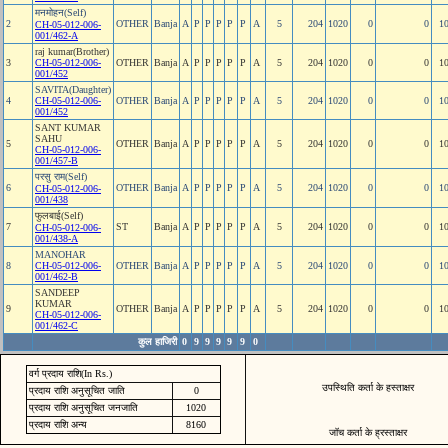
मनमोहन(Self)
2
OTHER
Banja
A
P
P
P
P
P
A
5
204
1020
0
0
1
CH-05-012-006-
001/462-A
raj kumar(Brother)
3
CH-05-012-006-
OTHER
Banja
A
P
P
P
P
P
A
5
204
1020
0
0
1
001/452
SAVITA(Daughter)
4
CH-05-012-006-
OTHER
Banja
A
P
P
P
P
P
A
5
204
1020
0
0
1
001/452
SANT KUMAR
SAHU
5
OTHER
Banja
A
P
P
P
P
P
A
5
204
1020
0
0
1
CH-05-012-006-
001/457-B
परसु राम(Self)
6
OTHER
Banja
A
P
P
P
P
P
A
5
204
1020
0
0
1
CH-05-012-006-
001/438
फुलबाई(Self)
7
ST
Banja
A
P
P
P
P
P
A
5
204
1020
0
0
1
CH-05-012-006-
001/438-A
MANOHAR
8
CH-05-012-006-
OTHER
Banja
A
P
P
P
P
P
A
5
204
1020
0
0
1
001/462-B
SANDEEP
KUMAR
9
OTHER
Banja
A
P
P
P
P
P
A
5
204
1020
0
0
1
CH-05-012-006-
001/462-C
कुल हाजिरी
0
9
9
9
9
9
0
वर्ग प्रदाय राशि(In Rs.)
उपस्थिति कर्ता के हस्ताक्षर
प्रदाय राशि अनुसूचित जाति
0
प्रदाय राशि अनुसूचित जनजाति
1020
प्रदाय राशि अन्य
8160
जॉच कर्ता के ह्रस्ताक्षर