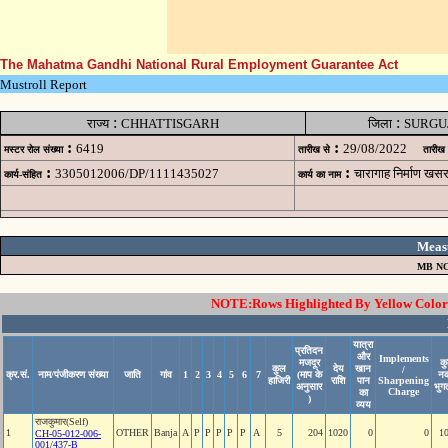
The Mahatma Gandhi National Rural Employment Guarantee Act
Mustroll Report
:
:
राज्य
CHHATTISGARH
जिला
SURGU
:
:
6419
29/08/2022
मस्टर रोल संख्या
तारीख से
तारीख
:
:
3305012006/DP/1111435027
चारागाह निर्माण 
कार्य-संहित
कार्य का नाम
Meas
MB NO
NOTE:Rows Highlighted By Yellow Color i
यात्रा
प्रतिदन
और
Implements
मजदूर
क
कुल
देय
खान
/
क्र.सं.
नाम/पंजीकरण संख्या
जाति
गांव
1
2
3
4
5
6
7
(माप के
न
हाजिरी
राशि
पान
Sharpening
अनुसार
भुग
Charge
का
)
व्यय
राजकुमार(Self)
1
OTHER
Banja
A
P
P
P
P
P
A
5
204
1020
0
0
1
CH-05-012-006-
001/437-B