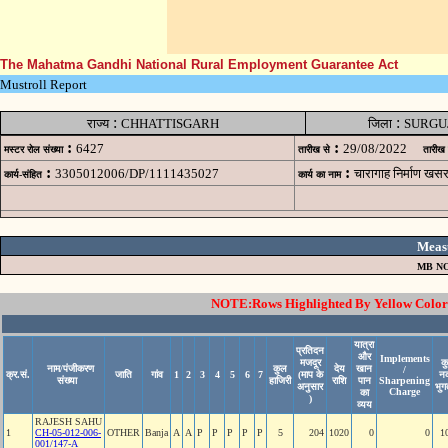
The Mahatma Gandhi National Rural Employment Guarantee Act
Mustroll Report
:
:
राज्य
CHHATTISGARH
जिला
SURGU
:
:
6427
29/08/2022
मस्टर रोल संख्या
तारीख से
तारीख
:
:
3305012006/DP/1111435027
चारागाह निर्माण 
कार्य-संहित
कार्य का नाम
Meas
MB NO
NOTE:Rows Highlighted By Yellow Color i
यात्रा
प्रतिदन
और
Implements
मजदूर
क
नाम/पंजीकरण
कुल
देय
खान
/
क्र.सं.
जाति
गांव
1
2
3
4
5
6
7
(माप के
न
संख्या
हाजिरी
राशि
पान
Sharpening
अनुसार
भुग
Charge
का
)
व्यय
RAJESH SAHU
1
CH-05-012-006-
OTHER
Banja
A
A
P
P
P
P
P
5
204
1020
0
0
1
001/147-A