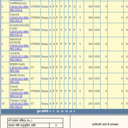
भगमनिया(Wife)
2
OTHER
Banja
A
P
P
P
P
P
A
5
204
1020
0
0
1
CH-05-012-006-
001/153-A
Santosh
3
CH-05-012-006-
OTHER
Banja
A
A
P
P
P
P
P
5
204
1020
0
0
1
001/161-A
RAMESHWARI
SAHU
4
OTHER
Banja
A
A
P
P
P
P
P
5
204
1020
0
0
1
CH-05-012-006-
001/147-A
BRIJESH
KUMAR
5
OTHER
Banja
A
A
P
P
P
P
P
5
204
1020
0
0
1
CH-05-012-006-
001/146-C
ASHOK
6
CH-05-012-006-
OTHER
Banja
A
P
P
P
P
P
A
5
204
1020
0
0
1
001/166-C
छन्‍नुराम (Self)
7
ST
Banja
A
P
P
P
P
P
A
5
204
1020
0
0
1
CH-05-012-006-
001/162
बेलासो (Wife)
8
ST
Banja
A
P
P
P
P
P
A
5
204
1020
0
0
1
CH-05-012-006-
001/162
Suresh
Singh(Son)
9
OTHER
Banja
A
P
P
P
P
P
A
5
204
1020
0
0
1
CH-05-012-006-
001/157-B
Shankar Singh
10
CH-05-012-006-
ST
Banja
A
P
P
P
P
P
A
5
204
1020
0
0
1
001/162-A
कुल हाजिरी
0
6
10
10
10
10
4
वर्ग प्रदाय राशि(In Rs.)
उपस्थिति कर्ता के हस्ताक्षर
प्रदाय राशि अनुसूचित जाति
0