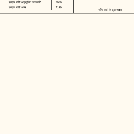
प्रदाय राशि अनुसूचित जनजाति
3060
प्रदाय राशि अन्य
7140
जॉच कर्ता के ह्रस्ताक्षर