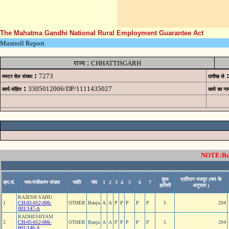
The Mahatma Gandhi National Rural Employment Guarantee Act
Mustroll Report
:
राज्य
CHHATTISGARH
:
:
7273
मस्टर रोल संख्या
तारीख से
:
3305012006/DP/1111435027
कार्य-संहित
कार्य का ना
NOTE:Rows
कुल
प्रतिदन मजदूर (माप के
क्र.सं.
नाम/पंजीकरण संख्या
जाति
गांव
1
2
3
4
5
6
7
हाजिरी
अनुसार )
RAJESH SAHU
1
CH-05-012-006-
OTHER
Banja
A
A
P
P
P
P
P
5
204
001/147-A
RADHESHYAM
2
CH-05-012-006-
OTHER
Banja
A
A
P
P
P
P
P
5
204
001/146-A