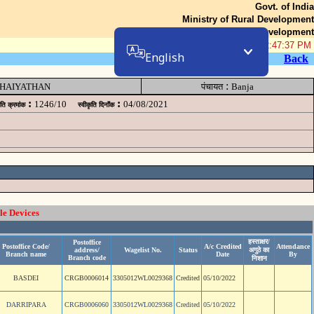
Govt. of India
Ministry of Rural Development
Department of Rural Development
06-Aug-2026 02:47:37 PM
English
Back
:
HAIYATHAN
पंचायत
Banja
:
:
1246/10
04/08/2021
ृति क्रमांक
स्वीकृति दिनॉंक
le Devices
हस्ताक्षर/
Postoffice
Postoffice Code/
A/c Credited
Attendance
address/
Wagelist No.
Status
अगुठे का
Branch name
Date
By
Branch code
निशान
BASDEI
CRGB0006014
3305012WL0029368
Credited
05/10/2022
DARRIPARA
CRGB0006060
3305012WL0029368
Credited
05/10/2022