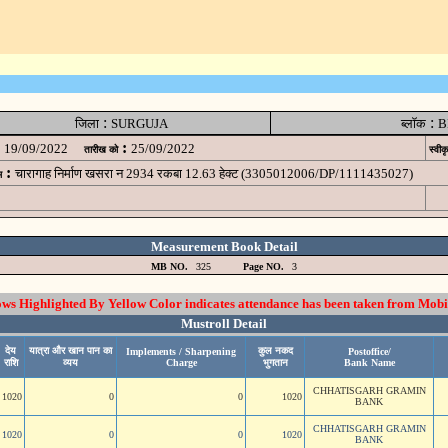
:
:
जिला
SURGUJA
ब्लॉक
B
:
19/09/2022
25/09/2022
तारीख को
स्वीक
:
चारागाह निर्माण खसरा न 2934 रकबा 12.63 हेक्ट (3305012006/DP/1111435027)
म
Measurement Book Detail
MB NO.
325
Page NO.
3
 Highlighted By Yellow Color indicates attendance has been taken from Mobi
Mustroll Detail
देय
यात्रा और खान पान का
कुल नकद
Implements / Sharpening
Postoffice/
राशि
व्यय
Charge
भुगतान
Bank Name
CHHATISGARH GRAMIN
1020
0
0
1020
BANK
CHHATISGARH GRAMIN
1020
0
0
1020
BANK