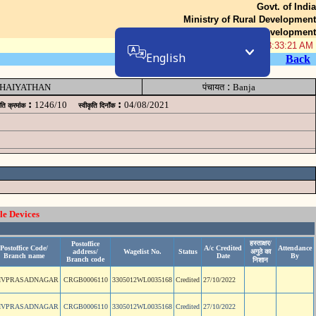
Govt. of India
Ministry of Rural Development
Department of Rural Development
08-Aug-2026 08:33:21 AM
English
Back
:
HAIYATHAN
पंचायत
Banja
:
:
1246/10
04/08/2021
ृति क्रमांक
स्वीकृति दिनॉंक
le Devices
हस्ताक्षर/
Postoffice
Postoffice Code/
A/c Credited
Attendance
address/
Wagelist No.
Status
अगुठे का
Branch name
Date
By
Branch code
निशान
IVPRASADNAGAR
CRGB0006110
3305012WL0035168
Credited
27/10/2022
IVPRASADNAGAR
CRGB0006110
3305012WL0035168
Credited
27/10/2022