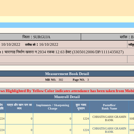
:
:
जिला
SURGUJA
ब्लॉक
B
:
10/10/2022
16/10/2022
तारीख को
स्वीक
:
चारागाह निर्माण खसरा न 2934 रकबा 12.63 हेक्ट (3305012006/DP/1111435027)
म
Measurement Book Detail
MB NO.
302
Page NO.
3
 Highlighted By Yellow Color indicates attendance has been taken from Mobi
Mustroll Detail
देय
यात्रा और खान पान का
कुल नकद
Implements / Sharpening
Postoffice/
ाशि
व्यय
Charge
भुगतान
Bank Name
CHHATISGARH GRAMIN
224
0
0
1224
SH
BANK
CHHATISGARH GRAMIN
224
0
0
1224
SH
BANK