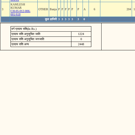
KAMLESH
KUMAR
3
OTHER
Banja
P
P
P
P
P
P
A
6
204
1
CH-05-012-006-
001/618
कुल हाजिरी
3
3
3
3
3
3
0
वर्ग प्रदाय राशि(In Rs.)
प्रदाय राशि अनुसूचित जाति
1224
प्रदाय राशि अनुसूचित जनजाति
0
प्रदाय राशि अन्य
2448