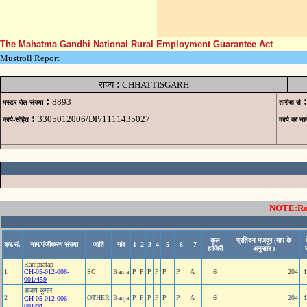
The Mahatma Gandhi National Rural Employment Guarantee Act
Mustroll Report
:
राज्य
CHHATTISGARH
:
:
8893
मस्टर रोल संख्या
तारीख से
:
3305012006/DP/1111435027
कार्य-संहित
कार्य का ना
NOTE:Rows
कुल
प्रतिदन मजदूर (माप के
क्र.सं.
नाम/पंजीकरण संख्या
जाति
गांव
1
2
3
4
5
6
7
हाजिरी
अनुसार )
र
Rampratap
1
CH-05-012-006-
SC
Banja
P
P
P
P
P
P
A
6
204
1
001/459
अजय कुमार
2
OTHER
Banja
P
P
P
P
P
P
A
6
204
1
CH-05-012-006-
001/91