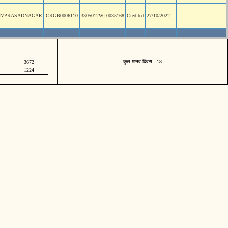
IVPRASADNAGAR
CRGB0006110
3305012WL0035168
Credited
27/10/2022
कुल मानव दिवस : 18
3672
1224