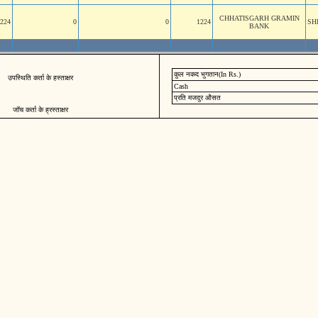
CHHATISGARH GRAMIN
224
0
0
1224
SH
BANK
कुल नकद भुगतान(In Rs.)
उपस्थिति कर्ता के हस्ताक्षर
Cash
प्रति मजदुर औसत
जॉच कर्ता के ह्रस्ताक्षर