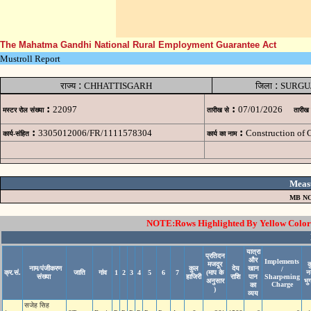
The Mahatma Gandhi National Rural Employment Guarantee Act
Mustroll Report
:
:
राज्य
CHHATTISGARH
जिला
SURGU
:
:
22097
07/01/2026
मस्टर रोल संख्या
तारीख से
तारीख
:
:
3305012006/FR/1111578304
Construction of
कार्य-संहित
कार्य का नाम
Meas
MB NO
NOTE:Rows Highlighted By Yellow Color i
यात्रा
प्रतिदन
और
Implements
मजदूर
क
नाम/पंजीकरण
कुल
देय
खान
/
क्र.सं.
जाति
गांव
1
2
3
4
5
6
7
(माप के
न
संख्या
हाजिरी
राशि
पान
Sharpening
अनुसार
भु
Charge
का
)
व्यय
सजेह सिह