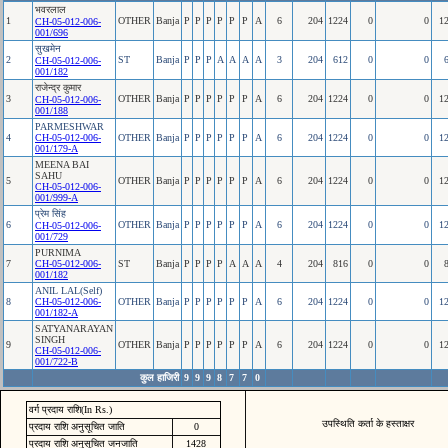
भवरलाल
1
OTHER
Banja
P
P
P
P
P
P
A
6
204
1224
0
0
1
CH-05-012-006-
001/696
सुखमेन
2
ST
Banja
P
P
P
A
A
A
A
3
204
612
0
0
CH-05-012-006-
001/182
राजेन्‍द्र कुमार
3
OTHER
Banja
P
P
P
P
P
P
A
6
204
1224
0
0
1
CH-05-012-006-
001/188
PARMESHWAR
4
CH-05-012-006-
OTHER
Banja
P
P
P
P
P
P
A
6
204
1224
0
0
1
001/179-A
MEENA BAI
SAHU
5
OTHER
Banja
P
P
P
P
P
P
A
6
204
1224
0
0
1
CH-05-012-006-
001/999-A
प्रेम सिंह
6
OTHER
Banja
P
P
P
P
P
P
A
6
204
1224
0
0
1
CH-05-012-006-
001/729
PURNIMA
7
CH-05-012-006-
ST
Banja
P
P
P
P
A
A
A
4
204
816
0
0
001/182
ANIL LAL(Self)
8
CH-05-012-006-
OTHER
Banja
P
P
P
P
P
P
A
6
204
1224
0
0
1
001/182-A
SATYANARAYAN
SINGH
9
OTHER
Banja
P
P
P
P
P
P
A
6
204
1224
0
0
1
CH-05-012-006-
001/722-B
कुल हाजिरी
9
9
9
8
7
7
0
वर्ग प्रदाय राशि(In Rs.)
उपस्थिति कर्ता के हस्ताक्षर
प्रदाय राशि अनुसूचित जाति
0
प्रदाय राशि अनुसूचित जनजाति
1428