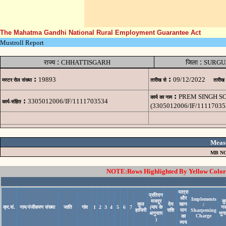
The Mahatma Gandhi National Rural Employment Guarantee Act
Mustroll Report
:
:
राज्य
CHHATTISGARH
जिला
SURGU
:
:
19893
09/12/2022
मस्टर रोल संख्या
तारीख से
तारीख
:
PREM SINGH SO
कार्य का नाम
:
3305012006/IF/1111703534
कार्य-संहित
(3305012006/IF/11117035
Meas
MB NO
NOTE:Rows Highlighted By Yellow Color i
यात्रा
प्रतिदन
और
Implements
मजदूर
क
कुल
देय
खान
/
क्र.सं.
नाम/पंजीकरण संख्या
जाति
गांव
1
2
3
4
5
6
7
(माप के
न
हाजिरी
राशि
पान
Sharpening
अनुसार
भुग
Charge
का
)
व्यय