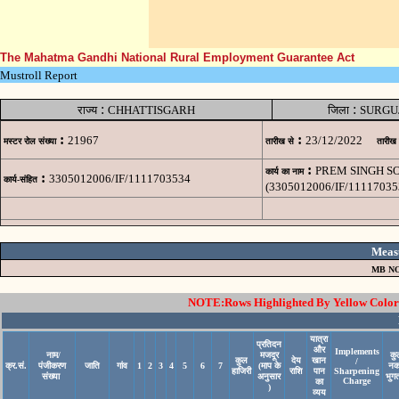
The Mahatma Gandhi National Rural Employment Guarantee Act
Mustroll Report
:
:
राज्य
CHHATTISGARH
जिला
SURGU
:
:
21967
23/12/2022
मस्टर रोल संख्या
तारीख से
तारीख
:
PREM SINGH SO
कार्य का नाम
:
3305012006/IF/1111703534
कार्य-संहित
(3305012006/IF/11117035
Meas
MB NO
NOTE:Rows Highlighted By Yellow Color i
यात्रा
प्रतिदन
और
Implements
नाम/
मजदूर
कु
कुल
देय
खान
/
क्र.सं.
पंजीकरण
जाति
गांव
1
2
3
4
5
6
7
(माप के
नक
हाजिरी
राशि
पान
Sharpening
संख्या
अनुसार
भुग
Charge
का
)
व्यय