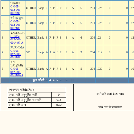
भवरलाल
CH-05-
1
OTHER
Banja
P
P
P
P
P
P
A
6
204
1224
0
0
12
012-006-
001/696
राजेन्‍द्र कुमार
CH-05-
2
OTHER
Banja
P
P
P
P
P
P
A
6
204
1224
0
0
12
012-006-
001/188
YASHODA
CH-05-
3
OTHER
Banja
P
P
P
P
P
P
A
6
204
1224
0
0
12
012-006-
001/497-A
PURNIMA
CH-05-
4
ST
Banja
A
A
A
P
P
P
A
3
204
612
0
0
6
012-006-
001/182
ANIL
LAL(Self)
5
CH-05-
OTHER
Banja
A
P
P
P
P
P
A
5
204
1020
0
0
10
012-006-
001/182-A
कुल हाजिरी
3
4
4
5
5
5
0
वर्ग प्रदाय राशि(In Rs.)
उपस्थिति कर्ता के हस्ताक्षर
प्रदाय राशि अनुसूचित जाति
0
प्रदाय राशि अनुसूचित जनजाति
612
प्रदाय राशि अन्य
4692
जॉच कर्ता के ह्रस्ताक्षर